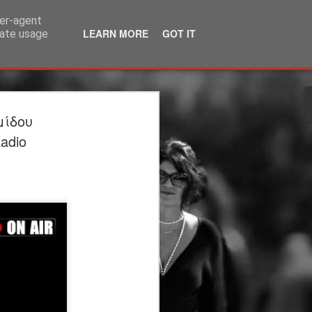
ser-agent
LEARN MORE
GOT IT
rate usage
λία | 3ος χρόνος |
μίδου
ΙΟ | θέατρο
adio
άκης Καραλής
τέργιος Ιωάννου
ου Υπογείου: Στέργιος Ιωάννου
η
 μεταφορά: Μάρω Βαμβουνάκη
ννου Σκηνικά - Κοστούμια: Δρώμενων
η: Φωτεινή Γαλάνη Βίντεο-
Βούλγαρης