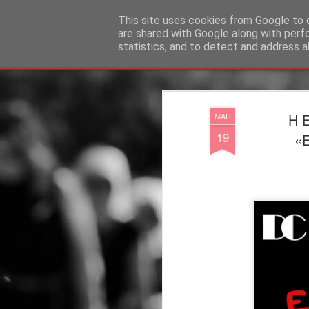
"Ερασιτέχνες Άνθρωποι"
This site uses cookies from Google to d
are shared with Google along with perf
statistics, and to detect and address a
Magazine
Blog
Info
DreamCity
Φιλικά Sites
Η 
MAR
19
«