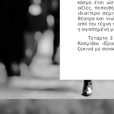
κόσμο έτσι ώσ
Ντέιβιντ Τρίστραμ, «Ο
λ
αξίες, πεποιθή
σ
Επιθεωρητής Ντρέικ και η
σ
ιδιαίτερο σεμ
Μαύρη Χήρα».
θέατρο και νιώ
J
από την τέχνη
η αγαπημένη μ
Τετάρτη 3 Μαρ
Ο
ξ
Κοσμίδου «Ερα
τ
ξεκινά με συνο
J
Μ
δ
τ
J
Η
σ
κ
ε