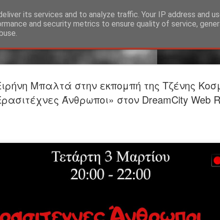
eliver its services and to analyze traffic. Your IP address and u
ormance and security metrics to ensure quality of service, gene
buse.
Προαναγγε
JUL
Ειρήνη Μπαλτά στην εκπομπή της Τζένης Κοσ
24
ΤΟ ΥΠΟΓΕ
Ερασιτέχνες Άνθρωποι» στον DreamCity Web R
Βαφείο Λ
Σκηνοθεσία-Ερμηνεία: Σ
ΕΡΜΗΝΕΥΟΥΝ Άνθρωπος τ
Λίζα: Βασιλίνα Κατερίν
ΣΥΝΤΕΛΕΣΤEΣ Θεατρική
Φωτισμοί: Στέργιος Ιωά
Θέασις Βοηθός σκηνοθέτ
Φωτογραφίες: Γιώργος 