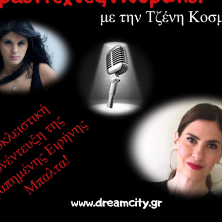
Τα τραγούδια της παράσ
Επικοινωνία: Άντζυ Νομι
ΠΡΟΣΒΑΣΗ Σταθμός Μετ
ΠΑΡΑΣΤΑΣΕΙΣ Πρεμιέρα 6
21:00 & Τετάρτη στις 18:
ΔΙΑΡΚΕΙΑ 75' (χωρίς διά
ΤΙΜΕΣ ΕΙΣΙΤΗΡΙΩΝ 16€ Κ
65/εκπαιδευτικοί/ανέργ
ταυτότητα ανεργίας) 8€
παρέα από 7 ατόμων κα
Προπώληση εισιτηρίων : ht