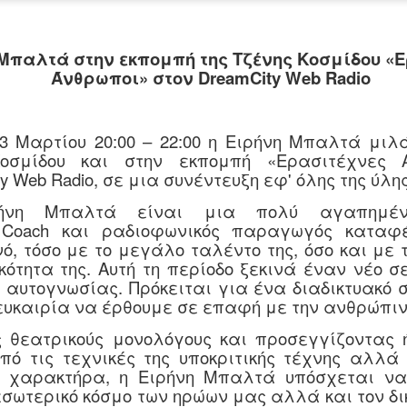
 Μπαλτά στην εκπομπή της Τζένης Κοσμίδου «
Άνθρωποι» στον
DreamCity
Web
Radio
Ο Γ. Λουριδάς σας
Τελετή απονομής
JUN
JUN
23
23
προσκαλεί στο 6ο
βραβείων
 Μαρτίου 20:00 – 22:00 η Ειρήνη Μπαλτά μιλ
κιν/κο φεστιβάλ "οι
διαγωνισμού
οσμίδου και στην εκπομπή «Ερασιτέχνες Ά
μονόλογοι της
παραμυθιού Ένωσης
y
Web
Radio
, σε μια συνέντευξη εφ' όλης της ύλης
Λήδας" στο Αγρίνιο
Σεναριογράφων
παλτά είναι μια πολύ αγαπημένη 
Ελλάδος/εκδόσεων
Το 6ο Διεθνές
Coach
και ραδιοφωνικός παραγωγός καταφ
Κινηματογραφικό Φεστιβάλ
ΚΟΥΡΟΣ
ινό, τόσο με το μεγάλο ταλέντο της, όσο και με 
Αγρινίου «Οι Μονόλογοι της
Στον καλαίσθητο χώρο των
ότητα της. Αυτή τη περίοδο ξεκινά έναν νέο σ
Πόπη Αρωνιάδα: "Χρόνος, ο Αόρατος Αφηγητής"
UN
Λήδας» επιστρέφει με
εκδόσεων «Κούρος» του
ι αυτογνωσίας. Πρόκειται για ένα διαδικτυακό 
20
συλλογή διηγημάτων από τις εκδόσεις ΟΤΑΝ
διήμερες προβολές ταινιών
Δημήτρη Φύκιρη φιλοξενήθηκε
ευκαιρία να έρθουμε σε επαφή με την ανθρώπιν
και την πρώτη φωτογραφική
 παρούσα δίγλωσση έκδοση συγκεντρώνει εννέα διηγήματα
η τελετή απονομής των
έκθεση του σκηνοθέτη Γιώργου
ης Πόπης Αρωνιάδα, στα ελληνικά και στα ιταλικά.
βραβείων του 1ου Πανελληνίου
εατρικούς μονολόγους και προσεγγίζοντας 
Λουριδά στο Αγρίνιο.
Διαγωνισμού Παραμυθιού 5-8
ό τις τεχνικές της υποκριτικής τέχνης αλλά
ε ευαισθησία και διεισδυτική ματιά, οι ιστορίες φωτίζουν
ετών Ενηλίκων της Ένωσης
ύ χαρακτήρα, η Ειρήνη Μπαλτά υπόσχεται ν
Πρόγραμμα Προβολών
τιγμές της ανθρώπινης ύπαρξης όπου ο χρόνος, η μνήμη, ο
Σεναριογράφων Ελλάδος που
σωτερικό κόσμο των ηρώων μας αλλά και τον δι
ρωτας και η απώλεια διαμορφώνουν τις ζωές των ηρώων. Η
διοργανώθηκε σε συνεργασία