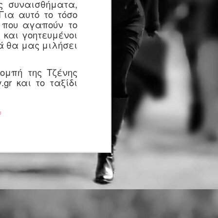
ς συναισθήματα,
αγώνες:
 Για αυτό το τόσο
ς που αγαπούν το
· Δρόμος Θυσίας 21,1 χλμ
 και γοητευμένοι
ά θα μας μιλήσει
· Δρόμος Θυσίας 4,7 χλμ
Στο Δρόμο Θυσίας «Κακολύρι
ομπή της Τζένης
1944» οι δρομείς αγωνίζονται,
y
.
gr
και το ταξίδι
μαζί με τους ανθρώπους που
στήθηκαν στο απόσπασμα.
υ