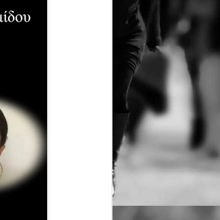
τασης ερμηνεύει η Ρηνιώ Κουρδάκη
κού (angienomikou@gmail.com
ρό Κεραμεικός
 Οκτωβρίου 2026 κάθε Τρίτη στις
00
λειμμα)
ανονικό 13€ Φοιτητικό/ΑμεΑ/άνω των
ων(υποδεικνύοντας στο ταμία την
 Ατέλειες 12€ Ειδική προσφορά για
ι άνω
tps://www.ticketservices.g