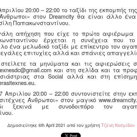
πριλίου 20:00 – 22:00 το ταξίδι της εκπομπής τη
Άνθρωποι» στον Dreamcity θα είναι άλλο έν
ίλη Παπακωνσταντίνου.
γάλη απήχηση που είχε το πρώτο αφιέρωμα 
Ο Γ. Λουριδάς σας
Τελετή απονομής
JUN
JUN
ωνσταντίνου έρχεται η συνέχεια που το
23
23
προσκαλεί στο 6ο
βραβείων
λλο ένα μελωδικό ταξίδι με επίκεντρο τον αγα
μεγάλες επιτυχίες αλλά και σπάνιες απαγγελί
κιν/κο φεστιβάλ "οι
διαγωνισμού
μονόλογοι της
παραμυθιού Ένωσης
στείλετε τα μηνύματα και τις αφιερώσεις σα
Λήδας" στο Αγρίνιο
Σεναριογράφων
texnesdc@gmail.com και στη σελίδα και τα προ
Ελλάδος/εκδόσεων
Το 6ο Διεθνές
σιάστριας στα Social αλλά και στη επίσημη
Κινηματογραφικό Φεστιβάλ
ΚΟΥΡΟΣ
erasitexnes
.
eu
.
Αγρινίου «Οι Μονόλογοι της
Στον καλαίσθητο χώρο των
Πόπη Αρωνιάδα: "Χρόνος, ο Αόρατος Αφηγητής"
UN
Λήδας» επιστρέφει με
7 Απριλίου 20:00 – 22:00 συντονιστείτε στην ε
εκδόσεων «Κούρος» του
20
συλλογή διηγημάτων από τις εκδόσεις ΟΤΑΝ
διήμερες προβολές ταινιών
σιτέχνες Άνθρωποι» στον μαγικό www.dreamcity
Δημήτρη Φύκιρη φιλοξενήθηκε
και την πρώτη φωτογραφική
 παρούσα δίγλωσση έκδοση συγκεντρώνει εννέα διηγήματα
ίδι ξεκινά με συνοδοιπόρο τον αγαπ
η τελετή απονομής των
έκθεση του σκηνοθέτη Γιώργου
ης Πόπης Αρωνιάδα, στα ελληνικά και στα ιταλικά.
νου.
βραβείων του 1ου Πανελληνίου
Λουριδά στο Αγρίνιο.
Διαγωνισμού Παραμυθιού 5-8
ε ευαισθησία και διεισδυτική ματιά, οι ιστορίες φωτίζουν
ετών Ενηλίκων της Ένωσης
Δημοσιεύτηκε
6th April 2021
από τον χρήστη
Τζένη Κοσμίδου
Πρόγραμμα Προβολών
τιγμές της ανθρώπινης ύπαρξης όπου ο χρόνος, η μνήμη, ο
Σεναριογράφων Ελλάδος που
ρωτας και η απώλεια διαμορφώνουν τις ζωές των ηρώων. Η
διοργανώθηκε σε συνεργασία