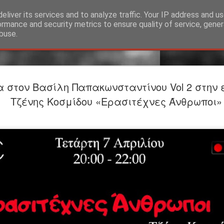
eliver its services and to analyze traffic. Your IP address and u
ormance and security metrics to ensure quality of service, gene
buse.
Προαναγγε
JUL
 στον Βασίλη Παπακωνσταντίνου Vol 2 στην 
24
ΤΟ ΥΠΟΓΕ
Τζένης Κοσμίδου «Ερασιτέχνες Άνθρωποι»
Βαφείο Λ
Σκηνοθεσία-Ερμηνεία: Σ
ΕΡΜΗΝΕΥΟΥΝ Άνθρωπος τ
Λίζα: Βασιλίνα Κατερίν
ΣΥΝΤΕΛΕΣΤEΣ Θεατρική
Φωτισμοί: Στέργιος Ιωά
Θέασις Βοηθός σκηνοθέτ
Φωτογραφίες: Γιώργος 