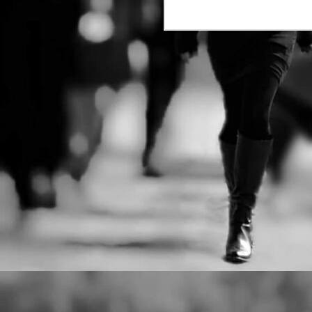
Ντέιβιντ Τρίστραμ, «Ο
λ
σ
Επιθεωρητής Ντρέικ και η
σ
Μαύρη Χήρα».
J
Ο
ξ
τ
J
Μ
δ
τ
J
Η
σ
κ
ε