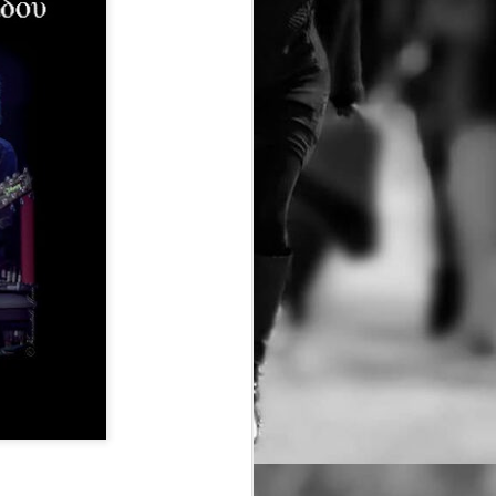
τασης ερμηνεύει η Ρηνιώ Κουρδάκη
κού (angienomikou@gmail.com
ρό Κεραμεικός
 Οκτωβρίου 2026 κάθε Τρίτη στις
00
λειμμα)
ανονικό 13€ Φοιτητικό/ΑμεΑ/άνω των
ων(υποδεικνύοντας στο ταμία την
 Ατέλειες 12€ Ειδική προσφορά για
ι άνω
tps://www.ticketservices.g