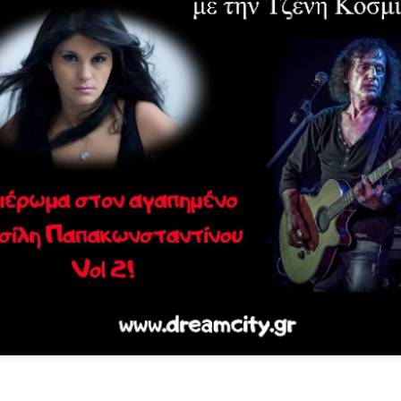
Τα τραγούδια της παράσ
Επικοινωνία: Άντζυ Νομι
ΠΡΟΣΒΑΣΗ Σταθμός Μετ
ΠΑΡΑΣΤΑΣΕΙΣ Πρεμιέρα 6
21:00 & Τετάρτη στις 18:
ΔΙΑΡΚΕΙΑ 75' (χωρίς διά
ΤΙΜΕΣ ΕΙΣΙΤΗΡΙΩΝ 16€ Κ
65/εκπαιδευτικοί/ανέργ
ταυτότητα ανεργίας) 8€
παρέα από 7 ατόμων κα
Προπώληση εισιτηρίων : ht