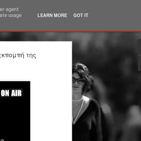
ser-agent
LEARN MORE
GOT IT
rate usage
λία | 3ος χρόνος |
εκπομπή της
ΙΟ | θέατρο
άκης Καραλής
τέργιος Ιωάννου
ου Υπογείου: Στέργιος Ιωάννου
η
 μεταφορά: Μάρω Βαμβουνάκη
ννου Σκηνικά - Κοστούμια: Δρώμενων
η: Φωτεινή Γαλάνη Βίντεο-
Βούλγαρης