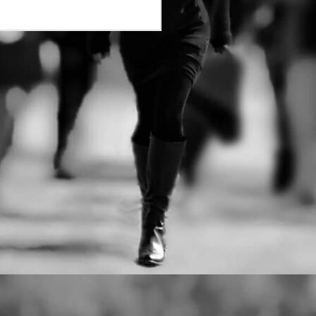
αγώνες:
· Δρόμος Θυσίας 21,1 χλμ
· Δρόμος Θυσίας 4,7 χλμ
Στο Δρόμο Θυσίας «Κακολύρι
1944» οι δρομείς αγωνίζονται,
μαζί με τους ανθρώπους που
στήθηκαν στο απόσπασμα.