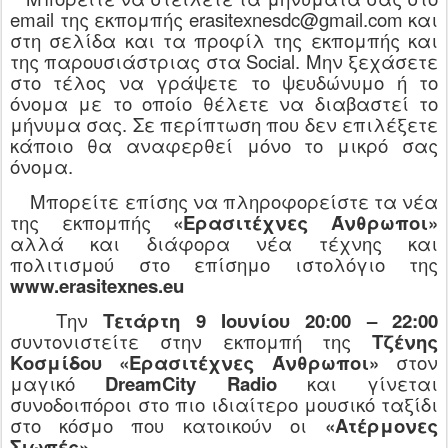
email της εκπομπής erasitexnesdc@gmail.com και
στη σελίδα και τα προφίλ της εκπομπής και
της παρουσιάστριας στα Social. Μην ξεχάσετε
στο τέλος να γράψετε το ψευδώνυμο ή το
όνομα με το οποίο θέλετε να διαβαστεί το
μήνυμα σας. Σε περίπτωση που δεν επιλέξετε
κάποιο θα αναφερθεί μόνο το μικρό σας
όνομα.
Μπορείτε επίσης να πληροφορείστε τα νέα
της εκπομπής
«Ερασιτέχνες Άνθρωποι»
αλλά και διάφορα νέα τέχνης και
πολιτισμού στο επίσημο ιστολόγιο της
www.erasitexnes.eu
Την
Τετάρτη 9 Ιουνίου 20:00 – 22:00
συντονιστείτε στην εκπομπή της
Τζένης
Κοσμίδου «Ερασιτέχνες Άνθρωποι»
στον
μαγικό
DreamCity
Radio
και γίνεται
συνοδοιπόροι στο πιο ιδιαίτερο μουσικό ταξίδι
στο κόσμο που κατοικούν οι
«Ατέρμονες
Σιωπές»
.