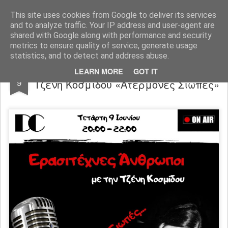
"Ερασιτέχνες Άνθρωποι"
This site uses cookies from Google to deliver its services
and to analyze traffic. Your IP address and user-agent are
Blog
Info
DreamCity
Φιλικά Sites
shared with Google along with performance and security
metrics to ensure quality of service, generate usage
statistics, and to detect and address abuse.
«Ερασιτέχνες Άνθρωποι» με την
JUN
LEARN MORE
GOT IT
9
Τζένη Κοσμίδου «Ατέρμονες Σιωπές»