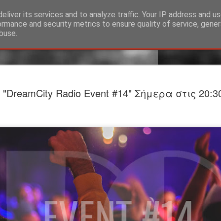
eliver its services and to analyze traffic. Your IP address and u
ormance and security metrics to ensure quality of service, gene
buse.
Προαναγγε
JUL
"DreamCity Radio Event #14" Σήμερα στις 20:3
24
ΤΟ ΥΠΟΓΕ
Βαφείο Λ
Σκηνοθεσία-Ερμηνεία: Σ
ΕΡΜΗΝΕΥΟΥΝ Άνθρωπος τ
Λίζα: Βασιλίνα Κατερίν
ΣΥΝΤΕΛΕΣΤEΣ Θεατρική
Φωτισμοί: Στέργιος Ιωά
Θέασις Βοηθός σκηνοθέτ
Φωτογραφίες: Γιώργος 