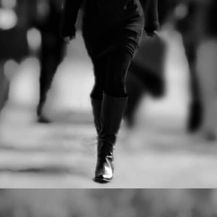
αγώνες:
· Δρόμος Θυσίας 21,1 χλμ
· Δρόμος Θυσίας 4,7 χλμ
Στο Δρόμο Θυσίας «Κακολύρι
1944» οι δρομείς αγωνίζονται,
μαζί με τους ανθρώπους που
στήθηκαν στο απόσπασμα.