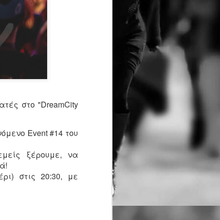
τασης ερμηνεύει η Ρηνιώ Κουρδάκη
κού (angienomikou@gmail.com
ρό Κεραμεικός
 Οκτωβρίου 2026 κάθε Τρίτη στις
00
λειμμα)
ανονικό 13€ Φοιτητικό/ΑμεΑ/άνω των
τές στο "DreamCity
ων(υποδεικνύοντας στο ταμία την
 Ατέλειες 12€ Ειδική προσφορά για
ι άνω
όμενο Event #14 του
tps://www.ticketservices.g
μείς ξέρουμε, να
ά!
ρι) στις 20:30, με