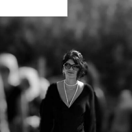
ΤΕΛΙΚΟ ΔΕΛΤΙΟ
JUN
22
ΤΥΠΟΥ 4ος Δρόμος
Θυσίας "Κακολύρι
1944"
Οι εγγραφές του 4ου Δρόμου
Θυσίας "Κακολύρι 1944"
συνεχίζονται!
Ο Δρόμος Θυσίας που
διεξάγεται για να κρατήσει
ζωντανή τη μνήμη του
Ολοκαυτώματος των
Ταξιαρχών σας προσκαλεί το
Σάββατο 04/07/2026, για
τέταρτη χρονιά στους
Μαρτυρικούς Ταξιάρχες σε,
δύο αναβαθμισμένους