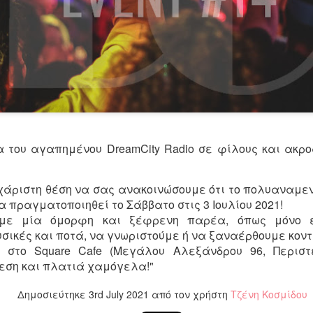
Τα τραγούδια της παράσ
Επικοινωνία: Άντζυ Νομι
ΠΡΟΣΒΑΣΗ Σταθμός Μετ
ΠΑΡΑΣΤΑΣΕΙΣ Πρεμιέρα 6
21:00 & Τετάρτη στις 18:
ΔΙΑΡΚΕΙΑ 75' (χωρίς διά
ΤΙΜΕΣ ΕΙΣΙΤΗΡΙΩΝ 16€ Κ
του αγαπημένου DreamCity Radio σε φίλους και ακροα
65/εκπαιδευτικοί/ανέργ
ταυτότητα ανεργίας) 8€
παρέα από 7 ατόμων κα
χάριστη θέση να σας ανακοινώσουμε ότι το πολυαναμεν
Προπώληση εισιτηρίων : ht
θα πραγματοποιηθεί το Σάββατο στις 3 Ιουλίου 2021!
με μία όμορφη και ξέφρενη παρέα, όπως μόνο ε
ικές και ποτά, να γνωριστούμε ή να ξαναέρθουμε κοντ
 στο Square Cafe (Μεγάλου Αλεξάνδρου 96, Περιστέ
εση και πλατιά χαμόγελα!"
Δημοσιεύτηκε
3rd July 2021
από τον χρήστη
Τζένη Κοσμίδου