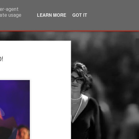
ser-agent
LEARN MORE
GOT IT
rate usage
λία | 3ος χρόνος |
0!
ΙΟ | θέατρο
άκης Καραλής
τέργιος Ιωάννου
ου Υπογείου: Στέργιος Ιωάννου
η
 μεταφορά: Μάρω Βαμβουνάκη
ννου Σκηνικά - Κοστούμια: Δρώμενων
η: Φωτεινή Γαλάνη Βίντεο-
Βούλγαρης