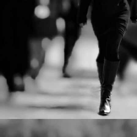
Ντέιβιντ Τρίστραμ, «Ο
λ
σ
Επιθεωρητής Ντρέικ και η
σ
Μαύρη Χήρα».
J
Ο
ξ
τ
J
Μ
δ
τ
J
Η
σ
κ
ε