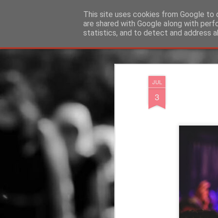
"Ερασιτέχνες Άνθρωποι"
This site uses cookies from Google to d
are shared with Google along with perf
statistics, and to detect and address a
Magazine
Blog
Info
DreamCity
Φιλικά Sites
JUL
3