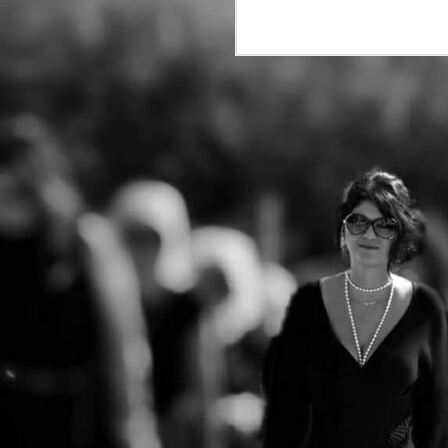
"Ο Επιθεωρητής
JUL
13
Ντρέικ και η Μαύρη
Χήρα" στην
Ηλιούπολη την
Τετάρτη 15 Ιουλίου
στις 21:30
Η απόλυτη θεατρική ανατροπή
του καλοκαιριού ταξιδεύει! Ο
J
μετρ των
μεγάλων τηλεοπτικών και
Η
θεατρικών επιτυχιών,
τ
Βασίλης Θωμόπουλος,
Μ
σκηνοθετεί το κορυφαίο έργο
σ
του Βρετανού συγγραφέα
έ