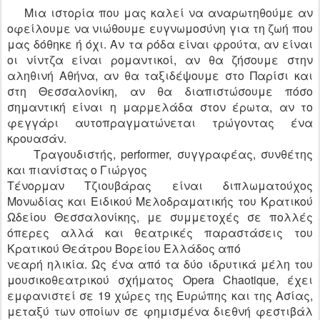
Μια ιστορία που μας καλεί να αναρωτηθούμε αν
οφείλουμε να νιώθουμε ευγνωμοσύνη για τη ζωή που
μας δόθηκε ή όχι. Αν τα ρόδα είναι φρούτα, αν είναι
οι νίντζα είναι ρομαντικοί, αν θα ζήσουμε στην
αληθινή Αθήνα, αν θα ταξιδέψουμε στο Παρίσι και
στη Θεσσαλονίκη, αν θα διαπιστώσουμε πόσο
σημαντική είναι η μαρμελάδα στον έρωτα, αν το
φεγγάρι αυτοπραγματώνεται τρώγοντας ένα
κρουασάν.
Τραγουδιστής, performer, συγγραφέας, συνθέτης
και πιανίστας ο Γιώργος
Τένορμαν Τζιουβάρας είναι διπλωματούχος
Μονωδίας και Ειδικού Μελοδραματικής του Κρατικού
Ωδείου Θεσσαλονίκης, με συμμετοχές σε πολλές
όπερες αλλά και θεατρικές παραστάσεις του
Κρατικού Θεάτρου Βορείου Ελλάδος από
νεαρή ηλικία. Ως ένα από τα δύο ιδρυτικά μέλη του
μουσικοθεατρικού σχήματος Opera Chaotique, έχει
εμφανιστεί σε 19 χώρες της Ευρώπης και της Ασίας,
μεταξύ των οποίων σε φημισμένα διεθνή φεστιβάλ