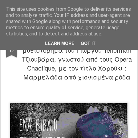
"Ερασιτέχνες Άνθρωποι"
This site uses cookies from Google to deliver its services
and to analyze traffic. Your IP address and user-agent are
Blog
Info
DreamCity
Φιλικά Sites
shared with Google along with performance and security
metrics to ensure quality of service, generate usage
statistics, and to detect and address abuse.
Η Απόπειρα παρουσιάζει το πρώτο
JUL
LEARN MORE
GOT IT
μυθιστόρημα του Γιώργου Tenorman
17
Τζιουβάρα, γνωστού από τους Opera
Chaotique, με τον τίτλο Χαρούκι :
Μαρμελάδα από χιονισμένα ρόδα