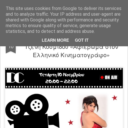
"Ερασιτέχνες Άνθρωποι"
This site uses cookies from Google to deliver its services
and to analyze traffic. Your IP address and user-agent are
Blog
Info
DreamCity
Φιλικά Sites
shared with Google along with performance and security
metrics to ensure quality of service, generate usage
statistics, and to detect and address abuse.
«Ερασιτέχνες Άνθρωποι» με την
NOV
LEARN MORE
GOT IT
Τζένη Κοσμίδου «Αφιέρωμα στον
10
Ελληνικό Κινηματογράφο»