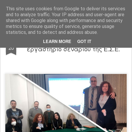
"Ερασιτέχνες Άνθρωποι"
This site uses cookies from Google to deliver its services
and to analyze traffic. Your IP address and user-agent are
Blog
Info
DreamCity
Φιλικά Sites
shared with Google along with performance and security
metrics to ensure quality of service, generate usage
statistics, and to detect and address abuse.
Άκρως επιτυχημένο και πάλι το
NOV
LEARN MORE
GOT IT
20
εργαστήριο σεναρίου της Ε.Σ.Ε.