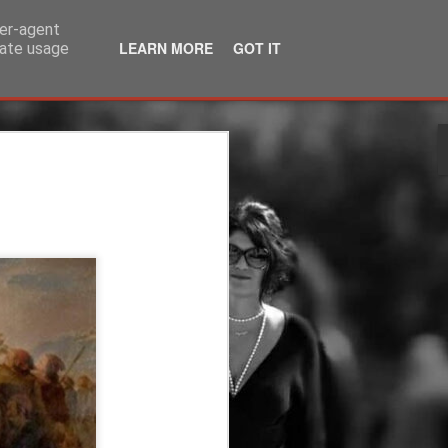
ser-agent
LEARN MORE
GOT IT
rate usage
iohacking: Η Κέλλυ
δου ξεκλειδώνει
κα της Μακροζωίας
λάδα
Κέλλυ Αθανασιάδου ξεκλειδώνει τον
 στην Ελλάδα
ατικότητα όπου η επιστήμη της
 αναδεικνύεται στην κορυφαία
 ανθρώπου, η Κέλλυ Αθανασιάδου, η
το Biohacking στο ελληνικό κοινό,
 για την υγεία. Μέσω του