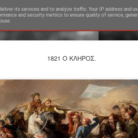
eliver its services and to analyze traffic. Your IP address and u
ormance and security metrics to ensure quality of service, gene
buse.
Hellenic B
AUG
1821 Ο ΚΛΗΡΟΣ.
5
Αθανασιά
τον κώδι
στην Ελ
Hellenic Biohacking: Η 
κώδικα της Μακροζωίας
Σε μια παγκόσμια πραγμ
μακροζωίας (Longevity)
επένδυση του σύγχρονου
πρωτοπόρος που σύστησε 
αναβαθμίζει το διάλογο