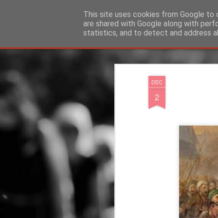
"Ερασιτέχνες Άνθρωποι"
This site uses cookies from Google to d
are shared with Google along with perf
statistics, and to detect and address a
Magazine
Blog
Info
DreamCity
Φιλικά Sites
DEC
2