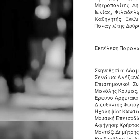
Μ
Μητροπολίτης Δη
ΠΡΟΣΒΑΣΗ Σταθμός Μετρό
σ
Κεραμεικός
Ιωνίας, Φιλαδελ
έ
Καθηγητής Εκκλη
λ
ΠΑΡΑΣΤΑΣΕΙΣ Πρεμιέρα 6
Παναγιώτης Δούρ
σ
Οκτωβρίου 2026 κάθε Τρίτη
σ
στις 21:00
J
Εκτέλεση Παραγω
Ο
ξ
Σκηνοθεσία: Αδαμ
τ
Σενάριο: Αλέξαν
J
Επιστημονικοί Σ
Μανόλης Κούμας, 
Μ
Έρευνα Αρχειακού
δ
τ
Διευθυντής Φωτογ
Ηχοληψία: Κωνστα
J
Μουσική Επεισοδί
Αφήγηση: Χρήστο
Μοντάζ: Δημήτρης
Η
Βοηθός Μοντέρ: 
σ