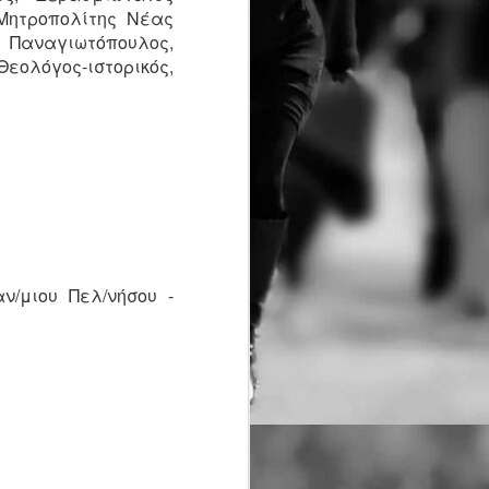
Λενούδια.
 Μητροπολίτης Νέας
ς Παναγιωτόπουλος,
ολόγος-ιστορικός,
ν/μιου Πελ/νήσου -