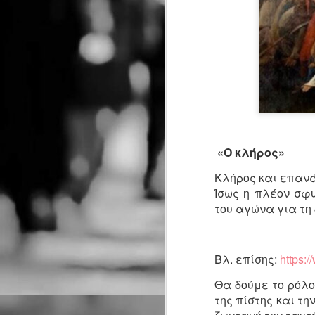
«Ο κλήρος»
Κλήρος και επαν
Ίσως η πλέον σφ
του αγώνα για τη
Βλ. επίσης:
https:
Προαναγγελία | 3ος
JUL
Θα δούμε το ρόλο
24
χρόνος | ΤΟ ΥΠΟΓΕΙΟ
της πίστης και τη
| θέατρο Βαφείο