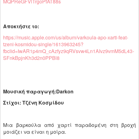
MQPReGFVlTrgoPfAT88s
Αποκτήστε το:
https://music.apple.com/us/album/varkoula-apo-xarti-feat-
tzeni-kosmidou-single/1613963245?
fbclid=IwAR1p4mQ_cAzfyz9qRVsvw4Ln1AIvz9vmM5dL43-
SFnkBpjnKh3d2n0PPBl8
Μουσική παραγωγή:Darkon
Στίχοι: Τζένη Κοσμίδου
Μια βαρκούλα από χαρτί παραδομένη στη βροχή
μοιάζει να είναι η μοίρα.