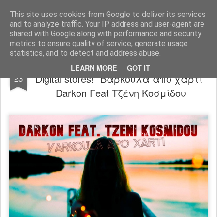
"Ερασιτέχνες Άνθρωποι"
This site uses cookies from Google to deliver its services
and to analyze traffic. Your IP address and user-agent are
Blog
Info
DreamCity
Φιλικά Sites
shared with Google along with performance and security
metrics to ensure quality of service, generate usage
statistics, and to detect and address abuse.
Κυκλοφόρησε σε όλα τα μεγάλα
MAR
LEARN MORE
GOT IT
Digital stores! “Βαρκούλα από χαρτί”
23
Darkon Feat Τζένη Κοσμίδου