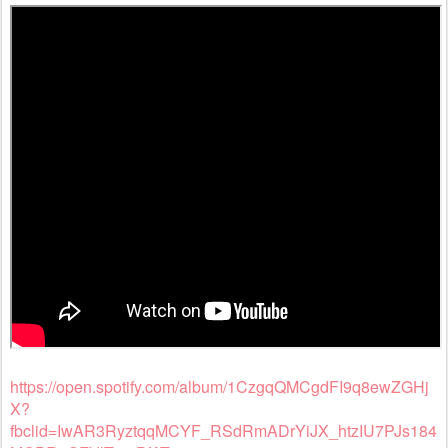
https://open.spotify.com/album/1CzgqQMCgdFI9q8ewZGHj
X?
fbclid=IwAR3RyztqqMCYF_RSdRmADrYiJX_htzIU7PJs184