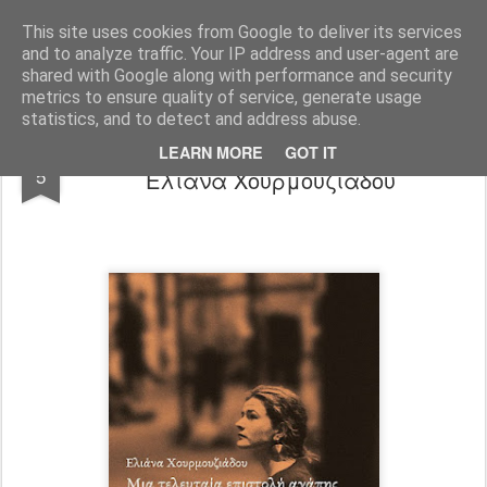
"Ερασιτέχνες Άνθρωποι"
This site uses cookies from Google to deliver its services
and to analyze traffic. Your IP address and user-agent are
Blog
Info
DreamCity
Φιλικά Sites
shared with Google along with performance and security
metrics to ensure quality of service, generate usage
statistics, and to detect and address abuse.
Μια τελευταία επιστολή αγάπης –
SEP
LEARN MORE
GOT IT
5
Ελιάνα Χουρμουζιάδου