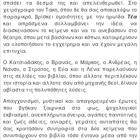
σπάσει τα δεσμά της και απελευθερωθεί. Στο
χειρόγραφο του Τάκη, όπου δε θα σας αποκαλύψω το
παραμικρό, βρίσκει ομοιότητες με την ηρωίδα
Τέα
και απρόσμενα συλλαμβάνει την ιδέα, να
διασκευάσουν το κείμενο και να το ανεβάσουν στο
θέατρο, όπου μετά βασάνων και κόπων, καταφέρνουν
να υλοποιήσουν το εγχείρημα και να έχουν μεγάλη
επιτυχία.
Ο Κατσιαδάκης, ο Βρανάς, ο Μάρκος, ο Ανδρέας, η
Νάνσυ, ο Στράτος, η Εύα και η Λένα παρελαύνουν
στις σελίδες του βιβλίου, όπου άλλοτε περιπλέκουν
την ιστορία και άλλοτε σαν από μηχανής θεοί, δίνουν
αβίαστα τις πολυπόθητες λύσεις.
Απαγχονισμοί, μυστικοί και απαγορευμένοι έρωτες
που βγήκαν ξαφνικά στο φως, ψυχολογικοί
εκβιασμοί, ανεκπλήρωτα όνειρα, αγάπες παντοτινές
και ζωές άδειες, ανιαρές, γεμάτες αυταπάτες θα
σας κρατήσουν συντροφιά στα δύο κείμενα που
συνυπάρχουν στο βιβλίο τόσο έντονα μέσα από την