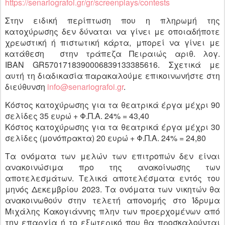
https://senariografoi.gr/gr/screenplays/contests
Στην ειδική περίπτωση που η πληρωμή της
κατοχύρωσης δεν δύναται να γίνει με οποιαδήποτε
χρεωστική ή πιστωτική κάρτα, μπορεί να γίνει με
κατάθεση στην τράπεζα Πειραιώς αριθ. λογ.
IBAN GR5701718390006839133385616. Σχετικά με
αυτή τη διαδικασία παρακαλούμε επικοινωνήστε στη
διεύθυνση
info@senariografoi.gr
.
Κόστος κατοχύρωσης για τα θεατρικά έργα μέχρι 90
σελίδες 35 ευρώ + Φ.Π.Α. 24% = 43,40
Κόστος κατοχύρωσης για τα θεατρικά έργα μέχρι 30
σελίδες (μονόπρακτα) 20 ευρώ + Φ.Π.Α. 24% = 24,80
Τα ονόματα των μελών των επιτροπών δεν είναι
ανακοινώσιμα προ της ανακοίνωσης των
αποτελεσμάτων. Τελικά αποτελέσματα εντός του
μηνός Δεκεμβρίου 2023. Τα ονόματα των νικητών θα
ανακοινωθούν στην τελετή απονομής στο Ίδρυμα
Μιχάλης Κακογιάννης πλην των προερχομένων από
την επαρχία ή το εξωτερικό που θα προσκαλούνται