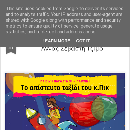
"Ερασιτέχνες Άνθρωποι"
This site uses cookies from Google to deliver its services
and to analyze traffic. Your IP address and user-agent are
Blog
Info
DreamCity
Φιλικά Sites
shared with Google along with performance and security
metrics to ensure quality of service, generate usage
statistics, and to detect and address abuse.
TO ΑΠΙΣΤΕΥΤΟ ΤΑΞΙΔΙ ΤΟΥ Κ.ΠΙΚ Της
APR
LEARN MORE
GOT IT
21
Άννας Σεβαστή Τζίμα