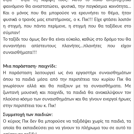
σιγά – σιγά τη λάμψη τους! Αυτό το πολύ ανησυχητικό
φαινόμενο θα αναστατώσει, φυσικά, την παγκόσμια κοινότητα…
Και ο μόνος που θα μπορούσε να ερευνήσει το θέμα, ήταν
φυσικά ο τρανός μας επιστήμονας, ο κ. Πικ!!! Είχε φτάσει λοιπόν
η στιγμή, που πάντα περίμενε, η στιγμή που θα ταξίδευε στο
σύμπαν!
Το ταξίδι του όμως δεν θα είναι εύκολο, καθώς στο δρόμο του θα
συναντήσει απίστευτους πλανήτες…πλανήτες που είχαν
συναισθήματα!!!
Μια παράσταση- παιχνίδι:
Η παράσταση λειτουργεί ως ένα εργαστήρι συναισθημάτων
όπου τα παιδιά μέσα από την περιπέτεια του κυρίου Πικ θα
γνωρίσουν αλλά και θα παίξουν με τα συναισθήματα. Με
ζωντανή μουσική και παιχνίδι, τα παιδιά θα ανακαλύψουν τον
πλούσιο κόσμο των συναισθημάτων και θα γίνουν ενεργοί ήρωες
στην περιπέτεια του κ. Πικ!
Συμμετοχή των παιδιών:
Ο κύριος Πικ δεν θα μπορούσε να ταξιδέψει χωρίς τα παιδιά, τα
οποία θα εκπαιδεύσει για να γίνουν το πλήρωμα του σε αυτό το