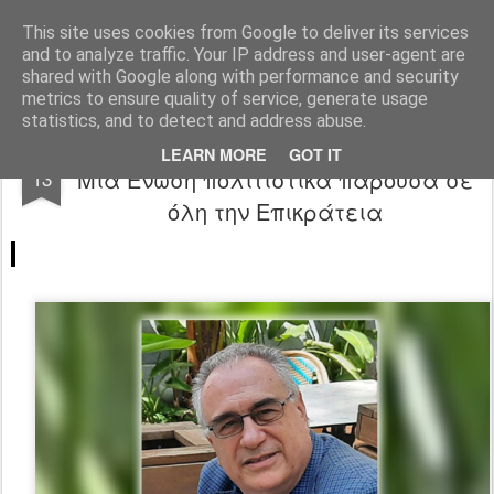
"Ερασιτέχνες Άνθρωποι"
This site uses cookies from Google to deliver its services
and to analyze traffic. Your IP address and user-agent are
Blog
Info
DreamCity
Φιλικά Sites
shared with Google along with performance and security
metrics to ensure quality of service, generate usage
statistics, and to detect and address abuse.
Ένωση Σεναριογράφων Ελλάδος:
MAY
LEARN MORE
GOT IT
Μια Ένωση πολιτιστικά παρούσα σε
13
όλη την Επικράτεια