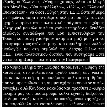
«Εμείς, οι Έλληνες», «Μνήμες χαράς», «Από το Μικρό
στο Μεγάλο», «Βίοι παράλληλοι», «1821», «η Ελληνική
Επανάσταση» να δώσει ώθηση στην Ε.Σ.Ε. ώστε σήμερα
να δηλώνει, παρά τον αθέμιτο πόλεμο που δέχεται, ένα
ηχηρό «παρών» στα πολιτιστικά πράγματα της χώρας.
«Στήριγμά μου όλα αυτά τα χρόνια υπήρξαν οι δεκάδες
αξιόλογοι συνάδελφοι που μου εμπιστευθήκαν την
Ένωση και συνεργάσθηκαν ακάματα μαζί μου για να
πετύχουμε τους στόχους μας», και συμπληρώνει «πλέον
υπολογίζω και στη συμβολή της Λέσχης Φίλων της
Ε.Σ.Ε., ενός πολιτιστικού δικτύου, που συστήσαμε ώστε
να υποστηρίξουμε πολιτιστικά την Περιφέρεια».
«Tο κύριο μέλημα της Ένωσης παραμένει η μύηση της
κοινωνίας στο πολιτιστικό αγαθό επειδή δεν νοείται
οπτικοακουστική ή οποιαδήποτε πολιτιστική δράση,
που να μην επιδιώκει τη συμμετοχή του κοινού σε αυτή»,
συνεχίζει ο Αλέξανδρος Κακαβάς και προσθέτει: «Κύριο
μέλημά μας να προσφέρουμε καλλιτεχνικές διεξόδους,
σε δημιουργούς και θεατές-ακροατές, μέσω της τέχνης
και παράλληλα να εκπαιδεύσουμε «έξυπνους» θεατές