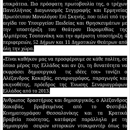
επικράτεια. Πιο πρόσφατη πρωτοβουλία της, ο τρέχων
Πανελλήνιος Διαγωνισμός Συγγραφής και Ερμηνείας
Πρωτότυπου Μονολόγου Επί Σκηνής, που τελεί υπό την
αιγίδα του Υπουργείου Παιδείας και Θρησκευμάτων με
την υποστήριξη του Θεάτρου Παραμυθίας της
Αλμπέρτας Τσοπανάκη και την αμέριστη υποστήριξη 4
περιφερειών, 52 Δήμων και 11 Δημοτικών Θεάτρων από
όλη την χώρα.
«Είναι καθήκον μας να προσφέρουμε σε κάθε πολίτη, σε
όποιο μέρος της Ελλάδος και αν ζει, τη δυνατότητα να
εκφράσει δημιουργικά τις ιδέες του» τονίζει ο
Αλέξανδρος Κακαβάς, σεναριογράφος, παραγωγός και
σκηνοθέτης, πρόεδρος της Ένωσης Σεναριογράφων
Ελλάδος από το 2013.
Άνθρωπος δραστήριος και δημιουργικός, ο Αλέξανδρος
Κακαβάς, βραβευμένος από το Φεστιβάλ
Κινηματογράφου Θεσσαλονίκης και τα Κρατικά
βραβεία ποιότητας, κατάφερε παράλληλα με τη
δημιουργία σειρών ιστορικών ντοκιμαντέρ όπως το