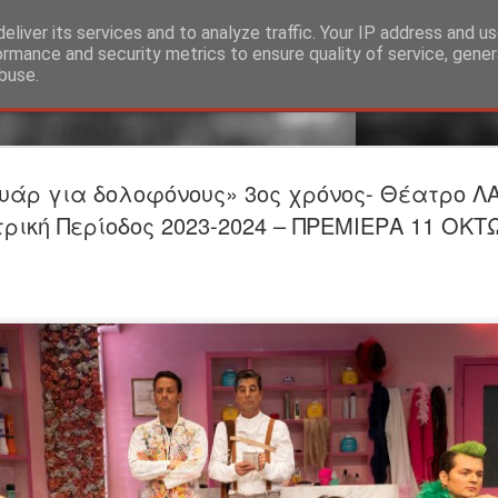
eliver its services and to analyze traffic. Your IP address and u
ormance and security metrics to ensure quality of service, gene
buse.
Προαναγγε
JUL
υάρ για δολοφόνους» 3ος χρόνος- Θέατρο Λ
24
ΤΟ ΥΠΟΓΕ
ρική Περίοδος 2023-2024 – ΠΡΕΜΙΕΡΑ 11 ΟΚΤ
Βαφείο Λ
Σκηνοθεσία-Ερμηνεία: Σ
ΕΡΜΗΝΕΥΟΥΝ Άνθρωπος τ
Λίζα: Βασιλίνα Κατερίν
ΣΥΝΤΕΛΕΣΤEΣ Θεατρική
Φωτισμοί: Στέργιος Ιωά
Θέασις Βοηθός σκηνοθέτ
Φωτογραφίες: Γιώργος 