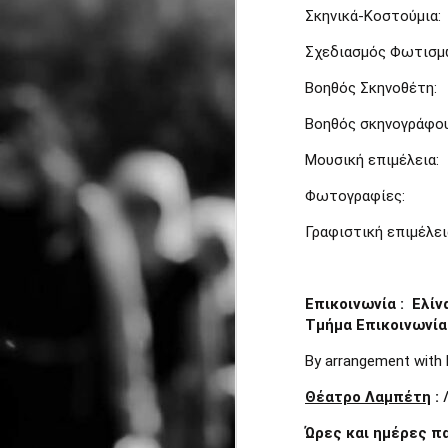
κ
Σκηνικά-Κοστού
Ε
Σχεδιασμός Φωτισμ
J
Βοηθός Σκηνοθέτη:
Βοηθός σκηνογρά
Λ
Μουσική επιμέ
Ε
Φωτογραφί
Α
ε
Γραφιστική επιμ
Δ
Ιο
Επικοινωνία : Ελίν
J
α
Τμήμα Επικοινωνία
Μ
By arrangement with 
2
Θ
Θέατρο Λαμπέτη
:
Γ
Ώρες και ημέρες 
2
Κ