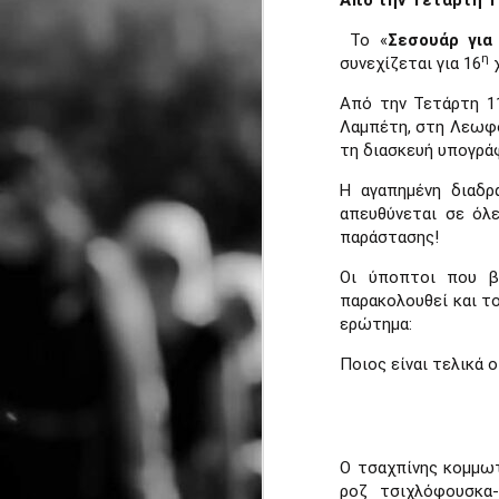
Από την Τετάρτη 1
Το «
Σεσουάρ για
η
συνεχίζεται για 16
χ
Από την Τετάρτη 1
Λαμπέτη, στη Λεωφό
"Ο Επιθεωρητής
JUL
τη διασκευή υπογρά
13
Ντρέικ και η Μαύρη
Χήρα" στην
Η αγαπημένη διαδρ
Ηλιούπολη την
απευθύνεται σε όλε
παράστασης!
Τετάρτη 15 Ιουλίου
στις 21:30
Οι ύποπτοι που β
Η απόλυτη θεατρική ανατροπή
παρακολουθεί και το
του καλοκαιριού ταξιδεύει! Ο
ερώτημα:
J
μετρ των
Ποιος είναι τελικά 
μεγάλων τηλεοπτικών και
Η
θεατρικών επιτυχιών,
τ
Βασίλης Θωμόπουλος,
Μ
σκηνοθετεί το κορυφαίο έργο
σ
Ο τσαχπίνης κομμωτ
του Βρετανού συγγραφέα
έ
ροζ τσιχλόφουσκα