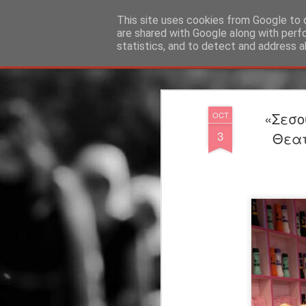
"Ερασιτέχνες Άνθρωποι"
This site uses cookies from Google to d
are shared with Google along with perf
statistics, and to detect and address a
Magazine
Blog
Info
DreamCity
Φιλικά Sites
«Σεσο
OCT
3
Θεατ