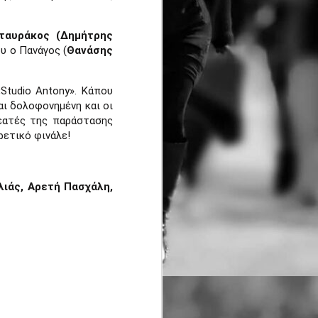
αγώνες:
ταυράκος (Δημήτρης
· Δρόμος Θυσίας 21,1 χλμ
ου ο Πανάγος (
Θανάσης
· Δρόμος Θυσίας 4,7 χλμ
tudio Antony». Κάπου
Στο Δρόμο Θυσίας «Κακολύρι
αι δολοφονημένη και οι
1944» οι δρομείς αγωνίζονται,
εατές της παράστασης
μαζί με τους ανθρώπους που
στήθηκαν στο απόσπασμα.
ρετικό φινάλε!
ιάς, Αρετή Πασχάλη,