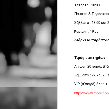
Τετάρτη : 20:00
Β
Η
Α
Πέμπτη & Παρασκευή 
Έ
κ
Κ
J
Σάββατο : 18:00 και 
Α
θ
ε
α
Κυριακή : 19:00
ε
Τ
δ
Διάρκεια παράστα
σ
δ
π
Τιμές εισιτηρίων
Α΄ζώνη 20 ευρώ, Β΄
Σάββατο : 22 και 20
J
VIP (α΄σειρά) όλες τ
https://www.more.com
Π
Φ