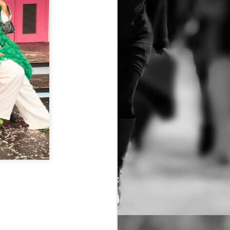
τασης ερμηνεύει η Ρηνιώ Κουρδάκη
κού (angienomikou@gmail.com
ρό Κεραμεικός
 Οκτωβρίου 2026 κάθε Τρίτη στις
00
λειμμα)
ανονικό 13€ Φοιτητικό/ΑμεΑ/άνω των
ων(υποδεικνύοντας στο ταμία την
 Ατέλειες 12€ Ειδική προσφορά για
ι άνω
tps://www.ticketservices.g