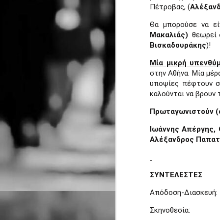
Ντέιβιντ Τρίστραμ, «Ο
λ
Πέτροβας, (
Αλέξαν
σ
Επιθεωρητής Ντρέικ και η
σ
Θα μπορούσε να εί
Μαύρη Χήρα».
Μακαλιάς)
θεωρεί 
J
Βισκαδουράκης
)!
Μία μικρή υπενθύ
Ο
στην Αθήνα. Μία μέρ
ξ
υποψίες πέφτουν σ
τ
καλούνται να βρουν 
J
Πρωταγωνιστούν (α
Μ
δ
Ιωάννης Απέργης,
τ
Αλέξανδρος Παπατ
J
ΣΥΝΤΕΛΕΣΤΕΣ
Η
Απόδοση-Διασκ
σ
κ
Σκηνοθεσί
ε