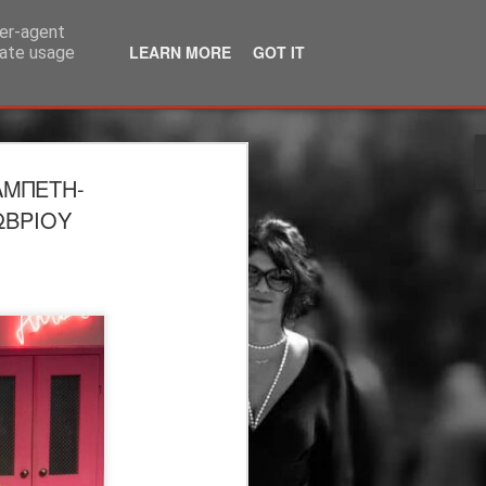
ser-agent
LEARN MORE
GOT IT
rate usage
λία | 3ος χρόνος |
ΑΜΠΕΤΗ-
ΙΟ | θέατρο
ΩΒΡΙΟΥ
άκης Καραλής
τέργιος Ιωάννου
ου Υπογείου: Στέργιος Ιωάννου
η
 μεταφορά: Μάρω Βαμβουνάκη
ννου Σκηνικά - Κοστούμια: Δρώμενων
η: Φωτεινή Γαλάνη Βίντεο-
Βούλγαρης