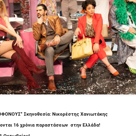
Τα τραγούδια της παράσ
Επικοινωνία: Άντζυ Νομι
ΠΡΟΣΒΑΣΗ Σταθμός Μετ
ΠΑΡΑΣΤΑΣΕΙΣ Πρεμιέρα 6
21:00 & Τετάρτη στις 18:
ΔΙΑΡΚΕΙΑ 75' (χωρίς διά
ΤΙΜΕΣ ΕΙΣΙΤΗΡΙΩΝ 16€ Κ
65/εκπαιδευτικοί/ανέργ
ταυτότητα ανεργίας) 8€
παρέα από 7 ατόμων κα
Προπώληση εισιτηρίων : ht
ΟΦΟΝΟΥΣ” Σκηνοθεσία:
Νικορέστης Χανιωτάκης
ονται 16 χρόνια παραστάσεων
στην Ελλάδα!