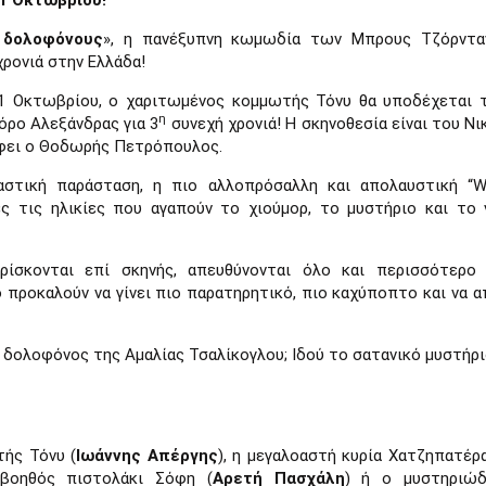
1 Οκτωβρίου!
 δολοφόνους
», η πανέξυπνη κωμωδία των Mπρους Τζόρνταν
ρονιά στην Ελλάδα!
1 Οκτωβρίου, ο χαριτωμένος κομμωτής Τόνυ θα υποδέχεται 
η
ρο Αλεξάνδρας για 3
συνεχή χρονιά! Η σκηνοθεσία είναι του Ν
Ο Γ. Λουριδάς σας
Τελετή απονομής
JUN
JUN
φει ο Θοδωρής Πετρόπουλος.
23
23
προσκαλεί στο 6ο
βραβείων
κιν/κο φεστιβάλ "οι
διαγωνισμού
αστική παράσταση, η πιο αλλοπρόσαλλη και απολαυστική “W
ς τις ηλικίες που αγαπούν το χιούμορ, το μυστήριο και το 
μονόλογοι της
παραμυθιού Ένωσης
Λήδας" στο Αγρίνιο
Σεναριογράφων
Ελλάδος/εκδόσεων
Το 6ο Διεθνές
ρίσκονται επί σκηνής, απευθύνονται όλο και περισσότερο
Κινηματογραφικό Φεστιβάλ
ΚΟΥΡΟΣ
 προκαλούν να γίνει πιο παρατηρητικό, πιο καχύποπτο και να 
Αγρινίου «Οι Μονόλογοι της
Στον καλαίσθητο χώρο των
Πόπη Αρωνιάδα: "Χρόνος, ο Αόρατος Αφηγητής"
UN
Λήδας» επιστρέφει με
εκδόσεων «Κούρος» του
20
συλλογή διηγημάτων από τις εκδόσεις ΟΤΑΝ
διήμερες προβολές ταινιών
Δημήτρη Φύκιρη φιλοξενήθηκε
ο δολοφόνος της Αμαλίας Τσαλίκογλου; Ιδού το σατανικό μυστήρι
και την πρώτη φωτογραφική
 παρούσα δίγλωσση έκδοση συγκεντρώνει εννέα διηγήματα
η τελετή απονομής των
έκθεση του σκηνοθέτη Γιώργου
ης Πόπης Αρωνιάδα, στα ελληνικά και στα ιταλικά.
βραβείων του 1ου Πανελληνίου
Λουριδά στο Αγρίνιο.
Διαγωνισμού Παραμυθιού 5-8
ε ευαισθησία και διεισδυτική ματιά, οι ιστορίες φωτίζουν
ετών Ενηλίκων της Ένωσης
Πρόγραμμα Προβολών
τιγμές της ανθρώπινης ύπαρξης όπου ο χρόνος, η μνήμη, ο
ής Τόνυ (
Ιωάννης Απέργης
), η μεγαλοαστή κυρία Χατζηπατέρα
Σεναριογράφων Ελλάδος που
ρωτας και η απώλεια διαμορφώνουν τις ζωές των ηρώων. Η
διοργανώθηκε σε συνεργασία
-βοηθός πιστολάκι Σόφη (
Αρετή Πασχάλη
) ή ο μυστηριώδ