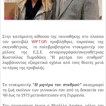
Στην κατάμεστη αίθουσα της ταινιοθήκης στο πλαίσιο
WIFT.GR
του φεστιβάλ
προβλήθηκε, παρούσας της
σκηνοθέτριας, το πολυβραβευμένο ντοκιμαντέρ του
μέλους της Ε.Σ.Ε. σεναριογράφου/σκηνοθέτριας
Κωστούλας Τωμαδάκη "Η μητέρα του σταθμού"
λαμβάνοντας εξαιρετικά σχόλια από τους θεατές μετά
το πέρας της προβολής.
Το ντοκιμαντέρ
"
Η μητέρα του σταθμού"
σκιαγραφεί
τη ζωή εκείνων των γυναικών που από τη δεκαετία του
’60 έως το 1973 μετανάστευσαν στη Γερμανία.
Την παρουσίαση έκανε η Μιρέλλα Λεγάκη, μέλος του