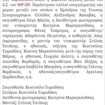
WIF.GR
Δ.Σ. του
. Παρέστησαν πολλοί επαγγελματίες του
χώρου μεταξύ των οποίων ο Πρόεδρος της Ένωσης
Σεναριογράφων Ελλάδος Αλέξανδρος Κακαβάς, η
σκηνοθέτρια Όλγα Μαλέα, η διευθύντρια φωτογραφίας
του ντοκιμαντέρ Κατερίνα Μαραγκουδάκη, ο
σεναριογράφος Θάνος Τσάμπρας, ο σκηνοθέτης/
παραγωγός Αδαμάντιος Πετρίτσης, ο καθηγητής Λόης
Λαμπριανίδης, ο μοντέρ του ντοκιμαντέρ Στέλιος
Τατάκης, ο ηθοποιός, σύζυγος της Κωστούλας
Τωμαδάκη, Κώστας Μαρκόπουλος μετά της κόρης τους
Μάρως, η ηθοποιός Γεωργία Ανέστη, ο σκηνοθέτης
Λεωνίδας Βαρδαρός, η σκηνοθέτρια Βίκυ Πεζίρη, η
σκηνοθέτρια Ισαβέλλα Μαυράκη, ο σκηνοθέτης Γιάννης
Βαμβακάς, η ηθοποιός/σκηνοθέτρια Αγγελική
Παρδαλίδου, κ.ά.
Σκηνοθεσία: Κωστούλα Τωμαδάκη
Σενάριο: Κωστούλα Τωμαδάκη
Διεύθυνση φωτογραφίας: Κατερίνα Μαραγκουδάκη
Μοντάζ: Στέλιος Τατάκης