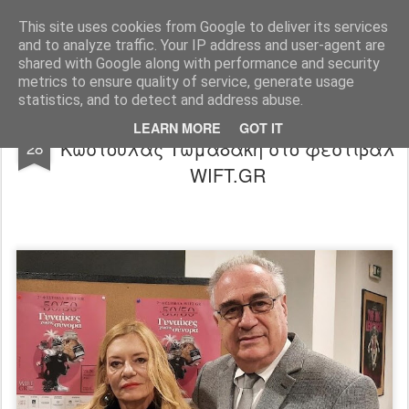
"Ερασιτέχνες Άνθρωποι"
This site uses cookies from Google to deliver its services
and to analyze traffic. Your IP address and user-agent are
Blog
Info
DreamCity
Φιλικά Sites
shared with Google along with performance and security
metrics to ensure quality of service, generate usage
statistics, and to detect and address abuse.
"Η μητέρα του σταθμού" της
NOV
LEARN MORE
GOT IT
Κωστούλας Τωμαδάκη στο φεστιβάλ
28
WIFT.GR