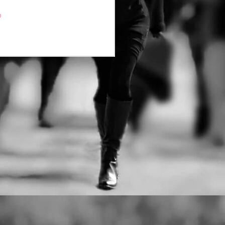
αγώνες:
υ
· Δρόμος Θυσίας 21,1 χλμ
· Δρόμος Θυσίας 4,7 χλμ
Στο Δρόμο Θυσίας «Κακολύρι
1944» οι δρομείς αγωνίζονται,
μαζί με τους ανθρώπους που
στήθηκαν στο απόσπασμα.