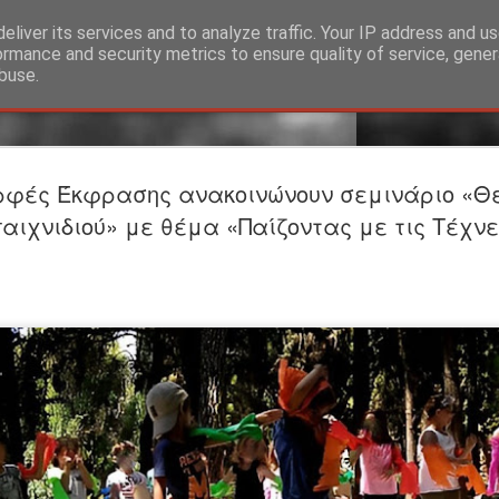
eliver its services and to analyze traffic. Your IP address and u
ormance and security metrics to ensure quality of service, gene
buse.
Προαναγγε
JUL
ρφές Έκφρασης ανακοινώνουν σεμινάριο «Θ
24
ΤΟ ΥΠΟΓΕ
αιχνιδιού» με θέμα «Παίζοντας με τις Τέχνε
Βαφείο Λ
Σκηνοθεσία-Ερμηνεία: Σ
ΕΡΜΗΝΕΥΟΥΝ Άνθρωπος τ
Λίζα: Βασιλίνα Κατερίν
ΣΥΝΤΕΛΕΣΤEΣ Θεατρική
Φωτισμοί: Στέργιος Ιωά
Θέασις Βοηθός σκηνοθέτ
Φωτογραφίες: Γιώργος 