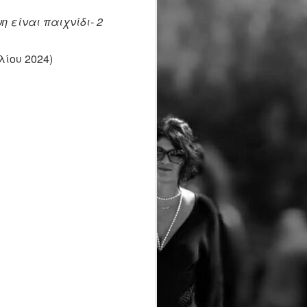
 είναι παιχνίδι- 2
λίου 2024)
ΤΕΛΙΚΟ ΔΕΛΤΙΟ
JUN
22
ΤΥΠΟΥ 4ος Δρόμος
Θυσίας "Κακολύρι
1944"
Οι εγγραφές του 4ου Δρόμου
Θυσίας "Κακολύρι 1944"
συνεχίζονται!
Ο Δρόμος Θυσίας που
διεξάγεται για να κρατήσει
ζωντανή τη μνήμη του
Ολοκαυτώματος των
Ταξιαρχών σας προσκαλεί το
Σάββατο 04/07/2026, για
τέταρτη χρονιά στους
Μαρτυρικούς Ταξιάρχες σε,
δύο αναβαθμισμένους