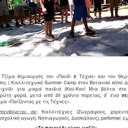
Τα τραγούδια της παράσ
Επικοινωνία: Άντζυ Νομι
ΠΡΟΣΒΑΣΗ Σταθμός Μετ
ΠΑΡΑΣΤΑΣΕΙΣ Πρεμιέρα 6
21:00 & Τετάρτη στις 18:
ΔΙΑΡΚΕΙΑ 75' (χωρίς διά
ΤΙΜΕΣ ΕΙΣΙΤΗΡΙΩΝ 16€ Κ
65/εκπαιδευτικοί/ανέργ
ταυτότητα ανεργίας) 8€
παρέα από 7 ατόμων κα
Τζίμα δημιουργός του «Παιδί & Τέχνη» και του Θερ
σος ( Καλλιτεχνικό
Summer
Camp
στον Βοτανικό κήπο Δ
Προπώληση εισιτηρίων : ht
ιχνίδι για μικρά παιδιά (Κού-Κου! Μια βόλτα στο
ρώτη φορά, μετά από 20 χρόνια πορείας, σ’ ένα
σε
μα «Παίζοντας με τις Τέχνες».
πευθύνεται σε
: Καλλιτέχνες (Ζωγράφους, χορευτές
οσχολική αγωγή, Νηπιαγωγούς, Δασκάλους),
performer
, ε
«Το παιχνίδι είναι μαζί!»