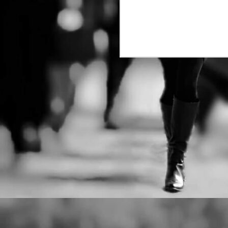
Ντέιβιντ Τρίστραμ, «Ο
λ
σ
Επιθεωρητής Ντρέικ και η
σ
Μαύρη Χήρα».
J
Ο
ξ
τ
J
Μ
δ
τ
J
Η
σ
κ
ε