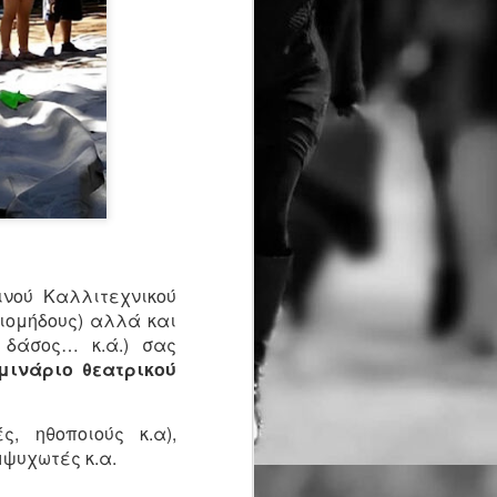
τασης ερμηνεύει η Ρηνιώ Κουρδάκη
κού (angienomikou@gmail.com
ρό Κεραμεικός
 Οκτωβρίου 2026 κάθε Τρίτη στις
00
λειμμα)
ανονικό 13€ Φοιτητικό/ΑμεΑ/άνω των
ων(υποδεικνύοντας στο ταμία την
 Ατέλειες 12€ Ειδική προσφορά για
ι άνω
ινού Καλλιτεχνικού
ιομήδους) αλλά και
tps://www.ticketservices.g
 δάσος… κ.ά.) σας
μινάριο θεατρικού
, ηθοποιούς κ.α),
μψυχωτές κ.α.