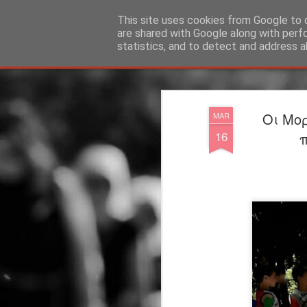
"Ερασιτέχνες Άνθρωποι"
This site uses cookies from Google to d
are shared with Google along with perf
statistics, and to detect and address a
Magazine
Blog
Info
DreamCity
Φιλικά Sites
Οι Μο
MAR
16
π