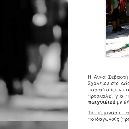
Η Άννα Σεβαστή 
Σχολείου στο Δά
παραστάσεων-πα
προσκαλεί για π
παιχνιδιού
με θέ
Το σεμινάριο α
παιδαγωγούς (πρ