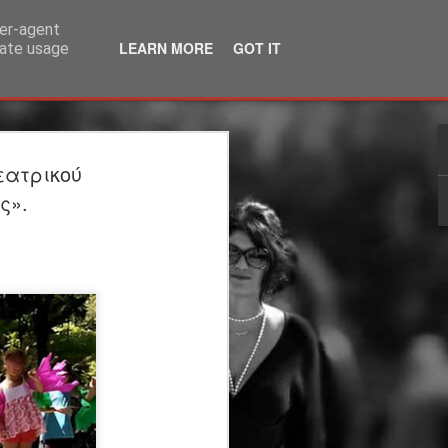
ser-agent
LEARN MORE
GOT IT
rate usage
λία | 3ος χρόνος |
εατρικού
ΙΟ | θέατρο
ς».
άκης Καραλής
τέργιος Ιωάννου
ου Υπογείου: Στέργιος Ιωάννου
η
 μεταφορά: Μάρω Βαμβουνάκη
ννου Σκηνικά - Κοστούμια: Δρώμενων
η: Φωτεινή Γαλάνη Βίντεο-
Βούλγαρης