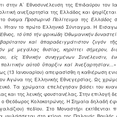
τι στην Α΄ Εθνοσυνέλευση της Επιδαύρου τον Ια
ολιτική ανεξαρτησία της Ελλάδος και ψηφίζεται
 το όνομα
Προσωρινό Πολίτευμα της Ελλάδος
). Ήταν το πρώτο Ελληνικό Σύνταγμα. Η Εισαγω
Ο Γ. Λουριδάς σας
Τελετή απονομής
JUN
JUN
Ἔθνος, τό ὑπό τήν φρικώδη Ὀθωμανικήν δυναστεί
23
23
προσκαλεί στο 6ο
βραβείων
βαρύτατον καί ἀπαραδειγμάτιστον ζυγόν τῆς
κιν/κο φεστιβάλ "οι
διαγωνισμού
όν μέ μεγάλας θυσίας, κηρύττει σήμερον, δι
μονόλογοι της
παραμυθιού Ένωσης
ου, εἰς Ἐθνικήν συνηγμένων Συνέλευσιν, ἐ
Λήδας" στο Αγρίνιο
Σεναριογράφων
Ελλάδος/εκδόσεων
»
Το 6ο Διεθνές
 πολιτικήν αὐτοῦ ὕπαρξιν καί Ἀνεξαρτησίαν…
Κινηματογραφικό Φεστιβάλ
ΚΟΥΡΟΣ
ς (13 Ιανουαρίου) απεφασίσθη η καθιέρωση ενια
Αγρινίου «Οι Μονόλογοι της
Στον καλαίσθητο χώρο των
Πόπη Αρωνιάδα: "Χρόνος, ο Αόρατος Αφηγητής"
UN
τον Αγώνα της Ελληνικής Εθνεγερσίας. Ως χρώμ
Λήδας» επιστρέφει με
εκδόσεων «Κούρος» του
20
συλλογή διηγημάτων από τις εκδόσεις ΟΤΑΝ
διήμερες προβολές ταινιών
Δημήτρη Φύκιρη φιλοξενήθηκε
λευκό. Τα χρώματα επελέγησαν βάσει του κυα
και την πρώτη φωτογραφική
 παρούσα δίγλωσση έκδοση συγκεντρώνει εννέα διηγήματα
η τελετή απονομής των
κας και της λευκής φουστανέλας. Στην επιλογή δ
έκθεση του σκηνοθέτη Γιώργου
ης Πόπης Αρωνιάδα, στα ελληνικά και στα ιταλικά.
βραβείων του 1ου Πανελληνίου
Λουριδά στο Αγρίνιο.
 ο Θεόδωρος Κολοκοτρώνης. Η Σημαία δηλαδή έφ
Διαγωνισμού Παραμυθιού 5-8
ε ευαισθησία και διεισδυτική ματιά, οι ιστορίες φωτίζουν
ετών Ενηλίκων της Ένωσης
(γαλάζιου) πεδίου. Στο Μοναστήρι εκτίθενται 
Πρόγραμμα Προβολών
τιγμές της ανθρώπινης ύπαρξης όπου ο χρόνος, η μνήμη, ο
Σεναριογράφων Ελλάδος που
ρωτας και η απώλεια διαμορφώνουν τις ζωές των ηρώων. Η
α φυλάσσεται στο κτίριο της Παλαιάς Βουλής 
διοργανώθηκε σε συνεργασία