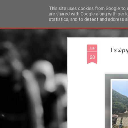
"Ερασιτέχνες Άνθρωποι"
This site uses cookies from Google to d
are shared with Google along with perf
statistics, and to detect and address a
Magazine
Blog
Info
DreamCity
Φιλικά Sites
Γεώργ
JUN
28