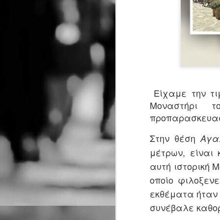
Είχαμε την τ
Μοναστήρι τ
προπαρασκευασ
Στην θέση
Αγα
μέτρων, είναι
αυτή ιστορική 
οποίο φιλοξεν
εκθέματα ήταν 
συνέβαλε καθορ