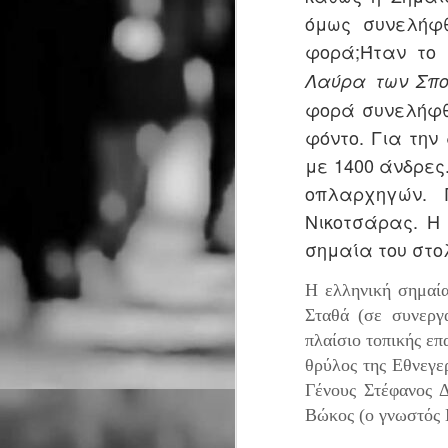
Ντέιβιντ Τρίστραμ, «Ο
λ
όμως συνελήφ
σ
Επιθεωρητής Ντρέικ και η
σ
φορά;Ήταν το 
Μαύρη Χήρα».
J
Λαύρα των Σπ
φορά συνελήφθ
φόντο. Για την
Ο
με 1400 άνδρες
ξ
τ
οπλαρχηγών. 
J
Νικοτσάρας. Η
Μ
σημαία του στο
δ
τ
Η ελληνική σημαία
J
Σταθά (σε συνεργ
πλαίσιο τοπικής ε
θρύλος της Εθνεγε
Η
Γένους Στέφανος 
σ
κ
Βώκος (ο γνωστός 
ε