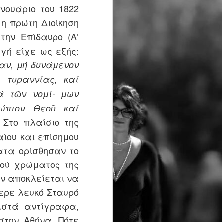
νουάριο του 1822
 η πρώτη Διοίκηση
στην Επίδαυρο (Α’
γή είχε ως εξής:
ΤΕΛΙΚΟ ΔΕΛΤΙΟ
JUN
αν, μή δυνάμενον
22
ΤΥΠΟΥ 4ος Δρόμος
 τυραννίας, καί
Θυσίας "Κακολύρι
ά τῶν νομί- μων
1944"
νώπιον Θεοῦ καί
Οι εγγραφές του 4ου Δρόμου
Θυσίας "Κακολύρι 1944"
 Στο πλαίσιο της
συνεχίζονται!
ίου και επίσημου
Ο Δρόμος Θυσίας που
ατα ορίσθησαν το
διεξάγεται για να κρατήσει
νού χρώματος της
ζωντανή τη μνήμη του
Ολοκαυτώματος των
εν αποκλείεται να
Ταξιαρχών σας προσκαλεί το
ερε λευκό Σταυρό
Σάββατο 04/07/2026, για
τέταρτη χρονιά στους
πιστά αντίγραφα,
Μαρτυρικούς Ταξιάρχες σε,
στην Αθήνα. Πότε
δύο αναβαθμισμένους