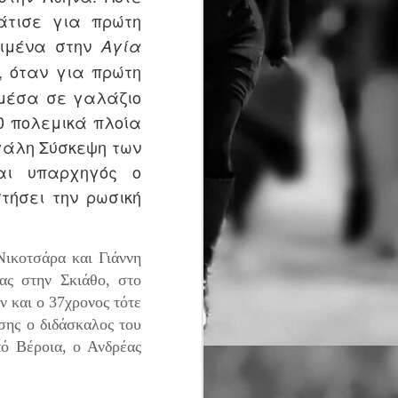
αγώνες:
άτισε για πρώτη
ριμένα στην
Αγία
· Δρόμος Θυσίας 21,1 χλμ
, όταν για πρώτη
· Δρόμος Θυσίας 4,7 χλμ
 μέσα σε γαλάζιο
Στο Δρόμο Θυσίας «Κακολύρι
70 πολεμικά πλοία
1944» οι δρομείς αγωνίζονται,
εγάλη Σύσκεψη των
μαζί με τους ανθρώπους που
αι υπαρχηγός ο
στήθηκαν στο απόσπασμα.
τήσει την ρωσική
Νικοτσάρα και Γιάννη
ας στην Σκιάθο, στο
 και ο 37χρονος τότε
σης ο διδάσκαλος του
ό Βέροια, ο Ανδρέας