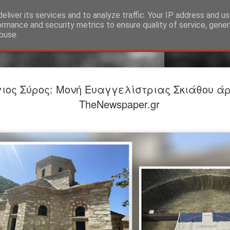
eliver its services and to analyze traffic. Your IP address and u
ormance and security metrics to ensure quality of service, gene
buse.
Προαναγγε
JUL
ιος Σύρος: Moνή Ευαγγελίστριας Σκιάθου άρ
24
ΤΟ ΥΠΟΓΕ
TheNewspaper.gr
Βαφείο Λ
Σκηνοθεσία-Ερμηνεία: Σ
ΕΡΜΗΝΕΥΟΥΝ Άνθρωπος τ
Λίζα: Βασιλίνα Κατερίν
ΣΥΝΤΕΛΕΣΤEΣ Θεατρική
Φωτισμοί: Στέργιος Ιωά
Θέασις Βοηθός σκηνοθέτ
Φωτογραφίες: Γιώργος 