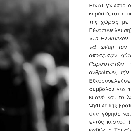
Είναι γνωστό ό
κηρύσσεται η π
της χώρας με
Εθνοσυνέλευση
"Ο Επιθεωρητής
JUL
«
Τό Ἑλληνικόν 
13
Ντρέικ και η Μαύρη
νά φέρῃ τόν 
Χήρα" στην
ἀποσεῖσαν αὐτ
Ηλιούπολη την
Παραστατῶν τ
Τετάρτη 15 Ιουλίου
στις 21:30
ἀνθρώπων, τήν
Η απόλυτη θεατρική ανατροπή
Εθνοσυνελεύσεω
του καλοκαιριού ταξιδεύει! Ο
J
συμβόλου για 
μετρ των
κυανό και το 
μεγάλων τηλεοπτικών και
Η
νησιώτικης βρά
θεατρικών επιτυχιών,
τ
Βασίλης Θωμόπουλος,
συνηγόρησε και
Μ
εντός κυανού 
σκηνοθετεί το κορυφαίο έργο
σ
του Βρετανού συγγραφέα
έ
καθώς η Σημαί