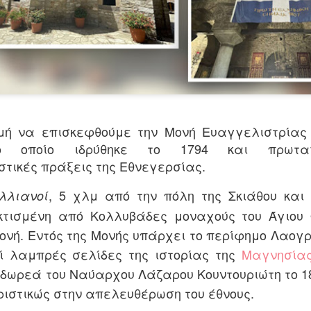
Τα τραγούδια της παράσ
Επικοινωνία: Άντζυ Νομι
ΠΡΟΣΒΑΣΗ Σταθμός Μετ
ΠΑΡΑΣΤΑΣΕΙΣ Πρεμιέρα 6
21:00 & Τετάρτη στις 18:
ΔΙΑΡΚΕΙΑ 75' (χωρίς διά
ιμή να επισκεφθούμε την Μονή Ευαγγελιστρία
ΤΙΜΕΣ ΕΙΣΙΤΗΡΙΩΝ 16€ Κ
ο οποίο ιδρύθηκε το 1794 και πρωταγ
65/εκπαιδευτικοί/ανέργ
ταυτότητα ανεργίας) 8€
τικές πράξεις της Εθνεγερσίας.
παρέα από 7 ατόμων κα
, 5 χλμ από την πόλη της Σκιάθου και
λλιανοί
Προπώληση εισιτηρίων : ht
 κτισμένη από Κολλυβάδες μοναχούς του Άγιου
Μονή. Εντός της Μονής υπάρχει το περίφημο Λαογ
εί λαμπρές σελίδες της ιστορίας της
Μαγνησία
δωρεά του Ναύαρχου Λάζαρου Κουντουριώτη το 18
ιστικώς στην απελευθέρωση του έθνους.