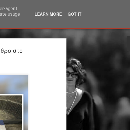
ser-agent
LEARN MORE
GOT IT
rate usage
λία | 3ος χρόνος |
θρο στο
ΙΟ | θέατρο
άκης Καραλής
τέργιος Ιωάννου
ου Υπογείου: Στέργιος Ιωάννου
η
 μεταφορά: Μάρω Βαμβουνάκη
ννου Σκηνικά - Κοστούμια: Δρώμενων
η: Φωτεινή Γαλάνη Βίντεο-
Βούλγαρης