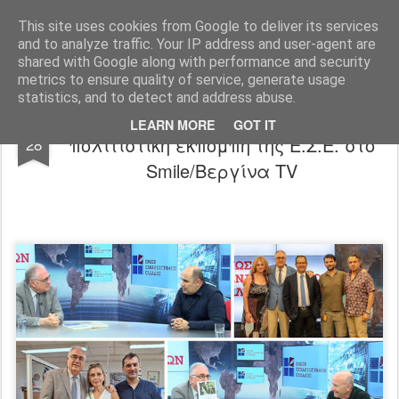
"Ερασιτέχνες Άνθρωποι"
This site uses cookies from Google to deliver its services
and to analyze traffic. Your IP address and user-agent are
Blog
Info
DreamCity
Φιλικά Sites
shared with Google along with performance and security
metrics to ensure quality of service, generate usage
statistics, and to detect and address abuse.
Από το Μικρό στο Μεγάλο: η
JUL
LEARN MORE
GOT IT
πολιτιστική εκπομπή της Ε.Σ.Ε. στο
28
Smile/Βεργίνα TV