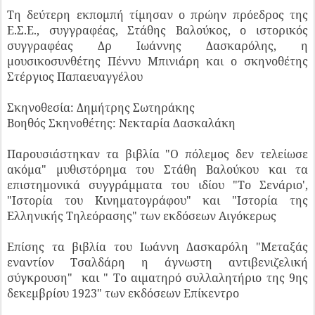
Τη δεύτερη εκπομπή τίμησαν ο πρώην πρόεδρος της
Ε.Σ.Ε., συγγραφέας, Στάθης Βαλούκος, ο ιστορικός
συγγραφέας Δρ Ιωάννης Δασκαρόλης, η
μουσικοσυνθέτης Πέννυ Μπινιάρη και ο σκηνοθέτης
Στέργιος Παπαευαγγέλου
Σκηνοθεσία: Δημήτρης Σωτηράκης
Βοηθός Σκηνοθέτης: Νεκταρία Δασκαλάκη
Παρουσιάστηκαν τα βιβλία "Ο πόλεμος δεν τελείωσε
ακόμα" μυθιστόρημα του Στάθη Βαλούκου και τα
επιστημονικά συγγράμματα του ιδίου "Το Σενάριο',
"Ιστορία του Κινηματογράφου" και "Ιστορία της
Ελληνικής Τηλεόρασης" των εκδόσεων Αιγόκερως
Επίσης τα βιβλία του Ιωάννη Δασκαρόλη "Μεταξάς
εναντίον Τσαλδάρη η άγνωστη αντιβενιζελική
σύγκρουση" και " Το αιματηρό συλλαλητήριο της 9ης
δεκεμβρίου 1923" των εκδόσεων Επίκεντρο