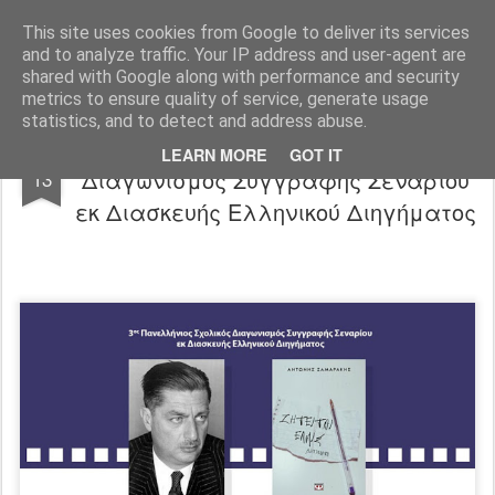
"Ερασιτέχνες Άνθρωποι"
This site uses cookies from Google to deliver its services
and to analyze traffic. Your IP address and user-agent are
Blog
Info
DreamCity
Φιλικά Sites
shared with Google along with performance and security
metrics to ensure quality of service, generate usage
statistics, and to detect and address abuse.
3ος Πανελλήνιος Σχολικός
SEP
LEARN MORE
GOT IT
Διαγωνισμός Συγγραφής Σεναρίου
13
εκ Διασκευής Ελληνικού Διηγήματος