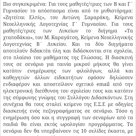
Πιο συγκεκριμένα: Για τους μαθητές/τριες των Β και Γ΄
Γυμνασίου το απόσπασμα είναι από το μυθιστόρημα:
«Ζητείται Ελπίς», του Αντώνη Σαμαράκη, Κείμενα
Νεοελληνικής Λογοτεχνίας Γ΄ Γυμνασίου. Για τους
μαθητές/τριες των Λυκείων το διήγημα «Τα
χταποδάκια», του Μ. Καραγάτση, Κείμενα Νεοελληνικής
Λογοτεχνίας Β΄ Λυκείου. Και τα δύο διηγήματα
αποτελούν διδακτέα ύλη και διδάσκονται στα σχολεία,
στο πλαίσιο του μαθήματος της Γλώσσας. Η διασκευή
τους σε σενάριο για ταινία μικρού μήκους θα γίνει
κατόπιν ενημέρωσης των φιλολόγων, αλλά και
καθηγητών άλλων ειδικοτήτων εφόσον δηλώσουν
ενδιαφέρον και αποστείλουν σχετικό email από την
ηλεκτρονική διεύθυνση του σχολείου τους και κατόπιν
της σύμφωνης γνώμης του Συλλόγου Διδασκόντων. Στη
συνέχεια θα τους σταλεί κείμενο της Ε.Σ.Ε με οδηγίες
διασκευής ενός πεζογραφήματος σε σενάριο. Τόσο η
ενημέρωση όσο και η συγγραφή των σεναρίων από τα
παιδιά θα είναι εκτός ωρολογίου προγράμματος. Τα
σενάρια δεν θα υπερβαίνουν τις 10 σελίδες έκαστο, με