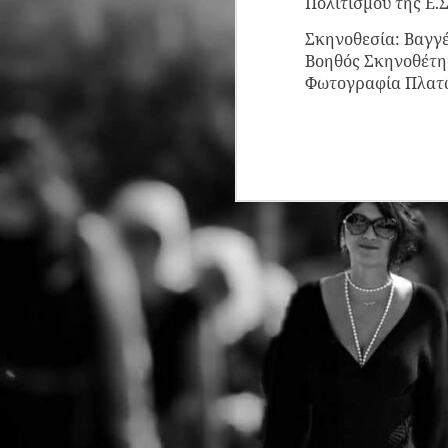
Πολιτισμού της Ε.Σ
Σκηνοθεσία: Βαγγ
Βοηθός Σκηνοθέτη
Φωτογραφία Πλατ
"Ο Επιθεωρητής
JUL
13
Ντρέικ και η Μαύρη
Χήρα" στην
Ηλιούπολη την
Τετάρτη 15 Ιουλίου
στις 21:30
Η απόλυτη θεατρική ανατροπή
του καλοκαιριού ταξιδεύει! Ο
J
μετρ των
μεγάλων τηλεοπτικών και
Η
θεατρικών επιτυχιών,
τ
Βασίλης Θωμόπουλος,
Μ
σκηνοθετεί το κορυφαίο έργο
σ
του Βρετανού συγγραφέα
έ