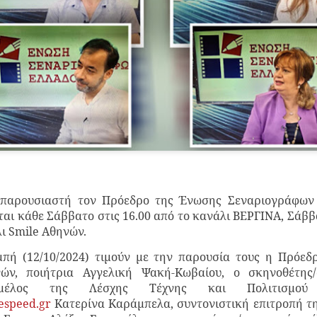
Τα τραγούδια της παράσ
Επικοινωνία: Άντζυ Νομι
ΠΡΟΣΒΑΣΗ Σταθμός Μετ
ΠΑΡΑΣΤΑΣΕΙΣ Πρεμιέρα 6
21:00 & Τετάρτη στις 18:
ΔΙΑΡΚΕΙΑ 75' (χωρίς διά
ΤΙΜΕΣ ΕΙΣΙΤΗΡΙΩΝ 16€ Κ
65/εκπαιδευτικοί/ανέργ
ταυτότητα ανεργίας) 8€
παρέα από 7 ατόμων κα
-παρουσιαστή τον Πρόεδρο της Ένωσης Σεναριογράφων
Προπώληση εισιτηρίων : ht
ι κάθε Σάββατο στις 16.00 από το κανάλι ΒΕΡΓΙΝΑ, Σάββ
λι Smile Αθηνών.
πή (12/10/2024) τιμούν με την παρουσία τους η Πρόεδ
ών, ποιήτρια Αγγελική Ψακή-Κωβαίου, ο σκηνοθέτης
 μέλος της Λέσχης Τέχνης και Πολιτισμού
fespeed.gr
Κατερίνα Καράμπελα, συντονιστική επιτροπή τη