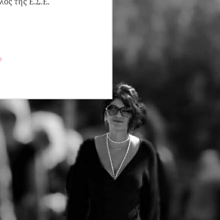
ος της Ε.Σ.Ε.
υ
ΤΕΛΙΚΟ ΔΕΛΤΙΟ
JUN
22
ΤΥΠΟΥ 4ος Δρόμος
Θυσίας "Κακολύρι
1944"
Οι εγγραφές του 4ου Δρόμου
Θυσίας "Κακολύρι 1944"
συνεχίζονται!
Ο Δρόμος Θυσίας που
διεξάγεται για να κρατήσει
ζωντανή τη μνήμη του
Ολοκαυτώματος των
Ταξιαρχών σας προσκαλεί το
Σάββατο 04/07/2026, για
τέταρτη χρονιά στους
Μαρτυρικούς Ταξιάρχες σε,
δύο αναβαθμισμένους