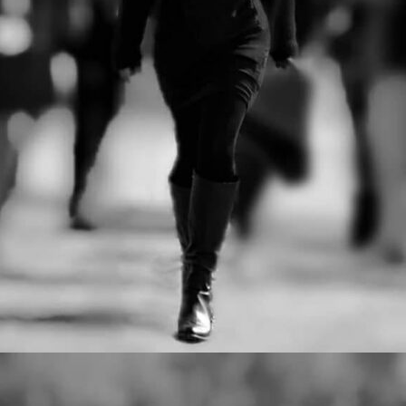
αγώνες:
· Δρόμος Θυσίας 21,1 χλμ
· Δρόμος Θυσίας 4,7 χλμ
Στο Δρόμο Θυσίας «Κακολύρι
1944» οι δρομείς αγωνίζονται,
μαζί με τους ανθρώπους που
στήθηκαν στο απόσπασμα.