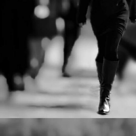
Ντέιβιντ Τρίστραμ, «Ο
λ
σ
Επιθεωρητής Ντρέικ και η
σ
Μαύρη Χήρα».
J
Ο
ξ
τ
J
Μ
δ
τ
J
Η
σ
κ
ε