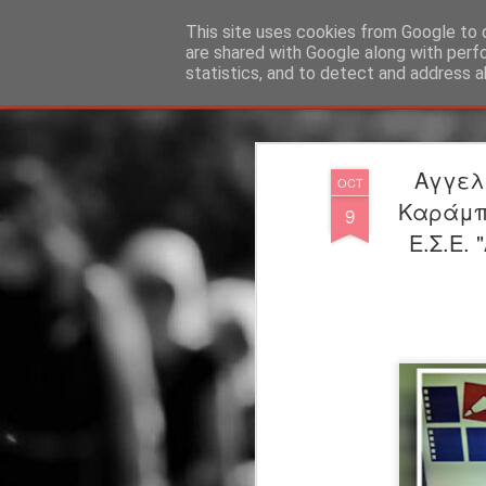
"Ερασιτέχνες Άνθρωποι"
This site uses cookies from Google to d
are shared with Google along with perf
statistics, and to detect and address a
Magazine
Blog
Info
DreamCity
Φιλικά Sites
Αγγελ
OCT
Καράμπε
9
Ε.Σ.Ε. 