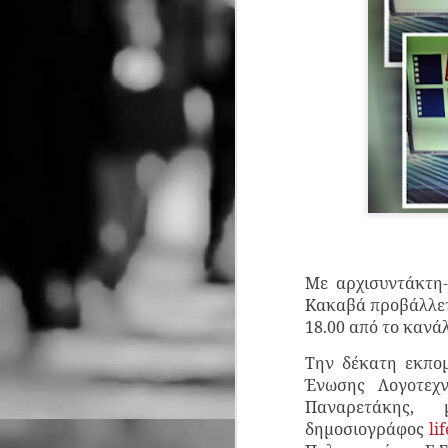
Με αρχισυντάκτη
Κακαβά προβάλλετα
18.00 από το κανά
Την δέκατη εκπομ
Ένωσης Λογοτεχν
Παναρετάκης,
δημοσιογράφος
li