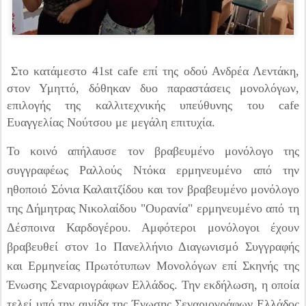
Στο κατάμεστο 41st cafe επί της οδού Ανδρέα Λεντάκη,
στον Υμηττό, δόθηκαν δυο παραστάσεις μονολόγων,
επιλογής της καλλιτεχνικής υπεύθυνης του cafe
Ευαγγελίας Νούτσου με μεγάλη επιτυχία.
Το κοινό απήλαυσε τον βραβευμένο μονόλογο της
συγγραφέως Ραλλούς Ντόκα ερμηνευμένο από την
ηθοποιό Σόνια Καλαιτζίδου και τον βραβευμένο μονόλογο
της Δήμητρας Νικολαίδου "Ουρανία" ερμηνευμένο από τη
Δέσποινα Καρδογέρου. Αμφότεροι μονόλογοι έχουν
βραβευθεί στον 1ο Πανελλήνιο Διαγωνισμό Συγγραφής
και Ερμηνείας Πρωτότυπων Μονολόγων επί Σκηνής της
Ένωσης Σεναριογράφων Ελλάδος. Την εκδήλωση, η οποία
τελεί υπό την αιγίδα της Ένωσης Σεναριογράφων Ελλάδος