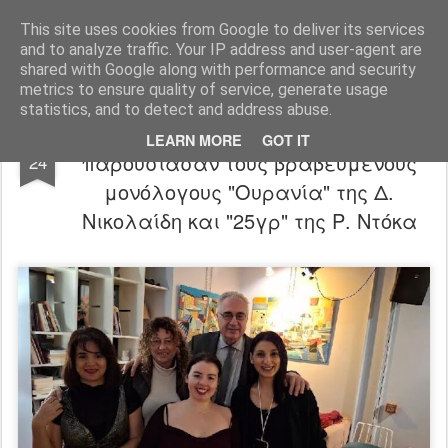
"Ερασιτέχνες Άνθρωποι"
This site uses cookies from Google to deliver its services
and to analyze traffic. Your IP address and user-agent are
Blog
Info
DreamCity
Φιλικά Sites
shared with Google along with performance and security
metrics to ensure quality of service, generate usage
statistics, and to detect and address abuse.
Το 41st cafe και η Ε. Νούτσου
NOV
LEARN MORE
GOT IT
παρουσίασαν τους βραβευμένους
24
μονόλογους "Ουρανία" της Δ.
Νικολαίδη και "25γρ" της Ρ. Ντόκα