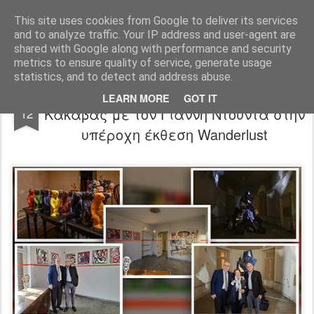
"Ερασιτέχνες Άνθρωποι"
This site uses cookies from Google to deliver its services
and to analyze traffic. Your IP address and user-agent are
Blog
Info
DreamCity
Φιλικά Sites
shared with Google along with performance and security
metrics to ensure quality of service, generate usage
statistics, and to detect and address abuse.
Ο Πρόεδρος της Ε.Σ.Ε. Αλέξανδρος
NOV
LEARN MORE
GOT IT
Κακαβάς με τον Γιάννη Ντούντα στην
12
υπέροχη έκθεση Wanderlust