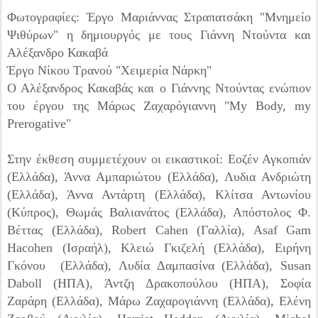
Φωτογραφίες: Έργο Μαριάννας Στραπατσάκη "Μνημείο
Ψιθύρων" η δημιουργός με τους Γιάννη Ντούντα και
Αλέξανδρο Κακαβά
Έργο Νίκου Τρανού "Χειμερία Νάρκη"
Ο Αλέξανδρος Κακαβάς και ο Γιάννης Ντούντας ενώπιον
του έργου της Μάρως Ζαχαρόγιαννη "My Body, my
Prerogative"
Στην έκθεση συμμετέχουν οι εικαστικοί: Εοζέν Αγκοπιάν
(Ελλάδα), Άννα Αμπαριώτου (Ελλάδα), Λυδια Ανδριώτη
(Ελλάδα), Άννα Αντάρτη (Ελλάδα), Κλίτσα Αντωνίου
(Κύπρος), Θωμάς Βαλιανάτος (Ελλάδα), Απόστoλoς Φ.
Βέττας (Ελλάδα), Robert Cahen (Γαλλία), Asaf Gam
Hacohen (Ισραήλ), Κλειώ Γκιζελή (Ελλάδα), Ειρήνη
Γκόνου (Ελλάδα), Λυδία Δαμπασίνα (Ελλάδα), Susan
Daboll (ΗΠΑ), Άντζη Δρακοπούλου (ΗΠΑ), Σοφία
Ζαράρη (Ελλάδα), Μάρω Ζαχαρογιάννη (Ελλάδα), Ελένη