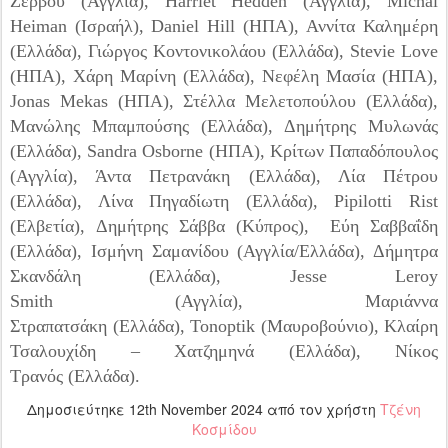
Zερβού (Αγγλία), Harriet Hedden (Αγγλία), Michal
Heiman (Ισραήλ), Daniel Hill (ΗΠΑ), Αννίτα Καλημέρη
(Ελλάδα), Γιώργος Κοντονικολάου (Ελλάδα), Stevie Love
(ΗΠΑ), Χάρη Μαρίνη (Ελλάδα), Νεφέλη Μασία (ΗΠΑ),
Jonas Mekas (ΗΠΑ), Στέλλα Μελετοπούλου (Ελλάδα),
Μανώλης Μπαμπούσης (Ελλάδα), Δημήτρης Μυλωνάς
(Ελλάδα), Sandra Osborne (ΗΠΑ), Κρίτων Παπαδόπουλος
(Αγγλία), Άντα Πετρανάκη (Ελλάδα), Λία Πέτρου
(Ελλάδα), Λίνα Πηγαδίωτη (Ελλάδα), Pipilotti Rist
(Ελβετία), Δημήτρης Σάββα (Κύπρος), Εύη Σαββαΐδη
(Ελλάδα), Ισμήνη Σαμανίδου (Αγγλία/Ελλάδα), Δήμ
ητρα
Σκανδάλη (Ελλάδα), Jesse Leroy
Smith (Αγγλία), Μαριάννα
Στραπατσάκη (Ελλάδα), Tonoptik (Μαυροβούνιο), Κλαίρη
Τσαλουχίδη – Χατζημηνά (Ελλάδα), Νίκος
Τρανός (Ελλάδα).
Δημοσιεύτηκε
12th November 2024
από τον χρήστη
Τζένη
Κοσμίδου