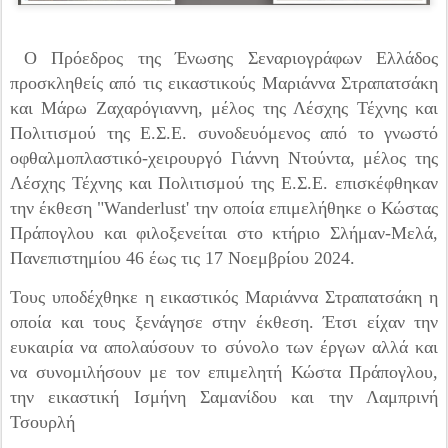
Ο Πρόεδρος της Ένωσης Σεναριογράφων Ελλάδος
προσκληθείς από τις εικαστικούς Μαριάννα Στραπατσάκη
και Μάρω Ζαχαρόγιαννη, μέλος της Λέσχης Τέχνης και
Πολιτισμού της Ε.Σ.Ε. συνοδευόμενος από το γνωστό
οφθαλμοπλαστικό-χειρουργό Γιάννη Ντούντα, μέλος της
Λέσχης Τέχνης και Πολιτισμού της Ε.Σ.Ε. επισκέφθηκαν
την έκθεση "Wanderlust' την οποία επιμελήθηκε ο Κώστας
Πράπογλου και φιλοξενείται στο κτήριο Σλήμαν-Μελά,
Πανεπιστημίου 46 έως τις 17 Νοεμβρίου 2024.
Τους υποδέχθηκε η εικαστικός Μαριάννα Στραπατσάκη η
οποία και τους ξενάγησε στην έκθεση. Έτσι είχαν την
ευκαιρία να απολαύσουν το σύνολο των έργων αλλά και
να συνομιλήσουν με τον επιμελητή Κώστα Πράπογλου,
την εικαστική Ισμήνη Σαμανίδου και την Λαμπρινή
Τσουρλή