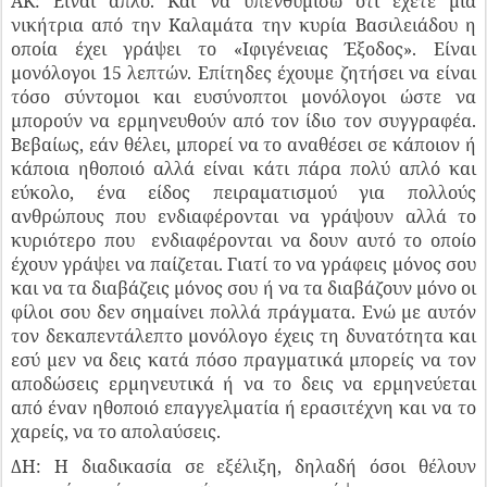
ΑΚ: Είναι απλό. Και να υπενθυμίσω ότι έχετε μια
νικήτρια από την Καλαμάτα την κυρία Βασιλειάδου η
οποία έχει γράψει το «Ιφιγένειας Έξοδος». Είναι
μονόλογοι 15 λεπτών. Επίτηδες έχουμε ζητήσει να είναι
τόσο σύντομοι και ευσύνοπτοι μονόλογοι ώστε να
μπορούν να ερμηνευθούν από τον ίδιο τον συγγραφέα.
Βεβαίως, εάν θέλει, μπορεί να το αναθέσει σε κάποιον ή
κάποια ηθοποιό αλλά είναι κάτι πάρα πολύ απλό και
εύκολο, ένα είδος πειραματισμού για πολλούς
ανθρώπους που ενδιαφέρονται να γράψουν αλλά το
κυριότερο που ενδιαφέρονται να δουν αυτό το οποίο
έχουν γράψει να παίζεται. Γιατί το να γράφεις μόνος σου
και να τα διαβάζεις μόνος σου ή να τα διαβάζουν μόνο οι
φίλοι σου δεν σημαίνει πολλά πράγματα. Ενώ με αυτόν
τον δεκαπεντάλεπτο μονόλογο έχεις τη δυνατότητα και
εσύ μεν να δεις κατά πόσο πραγματικά μπορείς να τον
αποδώσεις ερμηνευτικά ή να το δεις να ερμηνεύεται
από έναν ηθοποιό επαγγελματία ή ερασιτέχνη και να το
χαρείς, να το απολαύσεις.
ΔΗ: Η διαδικασία σε εξέλιξη, δηλαδή όσοι θέλουν