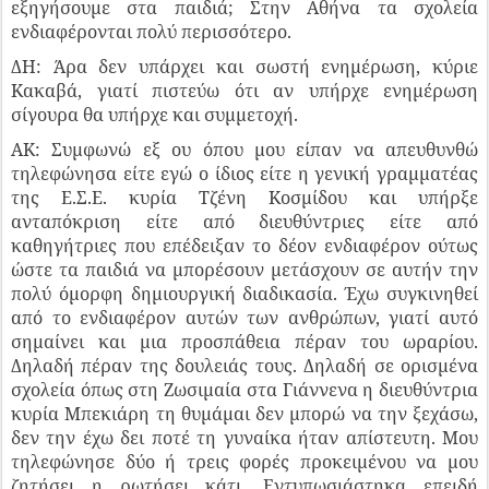
εξηγήσουμε στα παιδιά; Στην Αθήνα τα σχολεία
ενδιαφέρονται πολύ περισσότερο.
ΔΗ: Άρα δεν υπάρχει και σωστή ενημέρωση, κύριε
Κακαβά, γιατί πιστεύω ότι αν υπήρχε ενημέρωση
σίγουρα θα υπήρχε και συμμετοχή.
ΑΚ: Συμφωνώ εξ ου όπου μου είπαν να απευθυνθώ
τηλεφώνησα είτε εγώ ο ίδιος είτε η γενική γραμματέας
της Ε.Σ.Ε. κυρία Τζένη Κοσμίδου και υπήρξε
ανταπόκριση είτε από διευθύντριες είτε από
καθηγήτριες που επέδειξαν το δέον ενδιαφέρον ούτως
ώστε τα παιδιά να μπορέσουν μετάσχουν σε αυτήν την
πολύ όμορφη δημιουργική διαδικασία. Έχω συγκινηθεί
από το ενδιαφέρον αυτών των ανθρώπων, γιατί αυτό
σημαίνει και μια προσπάθεια πέραν του ωραρίου.
Δηλαδή πέραν της δουλειάς τους. Δηλαδή σε ορισμένα
σχολεία όπως στη Ζωσιμαία στα Γιάννενα η διευθύντρια
κυρία Μπεκιάρη τη θυμάμαι δεν μπορώ να την ξεχάσω,
δεν την έχω δει ποτέ τη γυναίκα ήταν απίστευτη. Μου
τηλεφώνησε δύο ή τρεις φορές προκειμένου να μου
ζητήσει η ρωτήσει κάτι. Εντυπωσιάστηκα επειδή