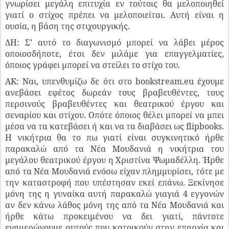
γνωρίσει μεγάλη επιτυχία εν τούτοις θα μελοποιηθεί
γιατί ο στίχος πρέπει να μελοποιείται. Αυτή είναι η
ουσία, η βάση της στιχουργικής.
ΔΗ: Σ’ αυτό το διαγωνισμό μπορεί να λάβει μέρος
οποιοσδήποτε, έτσι δεν μιλάμε για επαγγελματίες,
όποιος γράφει μπορεί να στείλει το στίχο του.
ΑΚ: Ναι, υπενθυμίζω δε ότι στο bookstream.eu έχουμε
ανεβάσει εφέτος δωρεάν τους βραβευθέντες, τους
περσινούς βραβευθέντες και θεατρικού έργου και
σεναρίου και στίχου. Οπότε όποιος θέλει μπορεί να μπει
μέσα να τα κατεβάσει ή και να τα διαβάσει ως flipbooks.
Η νικήτρια θα το πω γιατί είναι συγκινητικό ήρθε
παρακαλώ από τα Νέα Μουδανιά η νικήτρια του
μεγάλου θεατρικού έργου η Χριστίνα Ψωμαδέλλη. Ήρθε
από τα Νέα Μουδανιά ενόσω είχαν πλημμυρίσει, τότε με
την καταστροφή που υπέστησαν εκεί επάνω. Ξεκίνησε
μόνη της η γυναίκα αυτή παρακαλώ γιαγιά 4 εγγονών
αν δεν κάνω λάθος μόνη της από τα Νέα Μουδανιά και
ήρθε κάτω προκειμένου να δει γιατί, πάντοτε
ενημερώνουμε αυτούς που κατοικούν στην επαρχία και