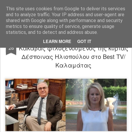
"Ερασιτέχνες Άνθρωποι"
This site uses cookies from Google to deliver its services
and to analyze traffic. Your IP address and user-agent are
Blog
Info
DreamCity
Φιλικά Sites
shared with Google along with performance and security
metrics to ensure quality of service, generate usage
statistics, and to detect and address abuse.
Ο Πρόεδρος της Ε.Σ.Ε Αλέξανδρος
JAN
LEARN MORE
GOT IT
Κακαβάς φιλοξενούμενος της κυρίας
26
Δέσποινας Ηλιοπούλου στο Best TV/
Καλαμάτας