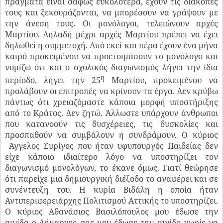
πράγματα είναι σαφώς ευκολότερα, έχουν τις διακοπές
τους και ξεκουράζονται, να μπορέσουν να γράψουν με
την άνεση τους. Οι μονόλογοι, τελειώνουν αρχές
Μαρτίου. Δηλαδή μέχρι αρχές Μαρτίου πρέπει να έχει
δηλωθεί η συμμετοχή. Από εκεί και πέρα έχουν ένα μήνα
καιρό προκειμένου να προετοιμάσουν το μονόλογο και
νομίζω ότι και ο σχολικός διαγωνισμός λήγει την ίδια
η
περίοδο, λήγει την 25
Μαρτίου, προκειμένου να
προλάβουν οι επιτροπές να κρίνουν τα έργα. Δεν κρύβω
πάντως ότι χρειαζόμαστε κάποια μορφή υποστήριξης
από το Κράτος. Δεν ζητώ. Άλλωστε υπάρχουν άνθρωποι
που κατανοούν τις δυσχέρειες, τις δυσκολίες και
προσπαθούν να συμβάλουν η συνδράμουν. Ο κύριος
Άγγελος Συρίγος που ήταν υφυπουργός Παιδείας δεν
είχε κάποιο ιδιαίτερο λόγο να υποστηρίξει τον
διαγωνισμό μονολόγων, το έκανε όμως. Γιατί θεώρησε
ότι παρείχε μια δημιουργική διέξοδο το αναφέρει και σε
συνέντευξη του. Η κυρία Βιδάλη η οποία ήταν
Αντιπεριφερειάρχης Πολιτισμού Αττικής το υποστηρίζει.
Ο κύριος Αθανάσιος Βασιλόπουλος μου έδωσε την
αιγίδα ο Δήμαρχος σας μου έδωσε την αιγίδα χωρίς να