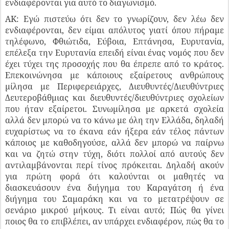
ενδιαφέρονται για αυτό το διαγωνισμό.
ΑΚ: Εγώ πιστεύω ότι δεν το γνωρίζουν, δεν λέω δεν
ενδιαφέρονται, δεν είμαι απόλυτος γιατί όπου πήραμε
τηλέφωνο, Φθιώτιδα, Εύβοια, Επτάνησα, Ευρυτανία,
επέλεξα την Ευρυτανία επειδή είναι ένας νομός που δεν
έχει τύχει της προσοχής που θα έπρεπε από το κράτος.
Επεκοινώνησα με κάποιους εξαίρετους ανθρώπους
μίλησα με Περιφερειάρχες, Διευθυντές/Διευθύντριες
Δευτεροβάθμιας και διευθυντές/διευθύντριες σχολείων
που ήταν εξαίρετοι. Συνωμίλησα με αρκετά σχολεία
αλλά δεν μπορώ να το κάνω με όλη την Ελλάδα, δηλαδή
ευχαρίστως να το έκανα εάν ήξερα εάν τέλος πάντων
κάποιος με καθοδηγούσε, αλλά δεν μπορώ να παίρνω
και να ζητώ στην τύχη, διότι πολλοί από αυτούς δεν
αντιλαμβάνονται περί τίνος πρόκειται. Δηλαδή ακούν
για πρώτη φορά ότι καλούνται οι μαθητές να
διασκευάσουν ένα διήγημα του Καραγάτση ή ένα
διήγημα του Σαμαράκη και να το μετατρέψουν σε
σενάριο μικρού μήκους. Τι είναι αυτό; Πώς θα γίνει
ποιος θα το επιβλέπει, αν υπάρχει ενδιαφέρον, πώς θα το