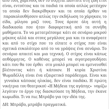
από τους χαμένους δεν το συζητώ. Πάντοτε στη ζωή έτσι
είναι, εντούτοις και τα παιδιά τα οποία απλώς μετέσχον
τα οποία δεν διακρίθηκαν και τα οποία ήρθαν να
παρακολουθήσουν απλώς την εκδήλωση το χάρηκαν, το
είδα, μίλησα μαζί τους. Τους άρεσε όλη αυτή η
διαδικασία που ήταν διαφορετική από τα συνήθη
μαθήματα. Το να μετατρέπουμε κάτι σε σενάριο μικρού
μήκους αλλά και στους μεγάλους μια και το αναφέρατε
και από το στίχο που το είπατε ο στίχος που είναι
σχετικά ευκολότερο από το να γράψεις ένα σενάριο. Το
σενάριο απαιτεί και μια τεχνική. Ο στίχος είναι κάπως
αυθόρμητος. Ο καθένας μπορεί να σιγοτραγουδήσει
κάτι που θα του έρθει στο μυαλό μπορεί να εμπνευσθεί
βλέποντας κάτι ή κάποιον. Η κυρία Χριστίνα
Ψωμαδέλλη είναι ένα εξαιρετικό παράδειγμα. Είναι και
γυναίκα κάποιας ηλικίας, δεν είναι παιδάκι. Η πρώτη
νικήτρια του θεατρικού «Η Μήδεια της αγάπης» νομίζω
λεγόταν το έργο της διασκεύασε τη Μήδεια, την έκανε
κωμωδία. Τι να πω; Μπράβο για την ιδέα της.
ΔΗ: Μπράβο, μπράβο πραγματικά.