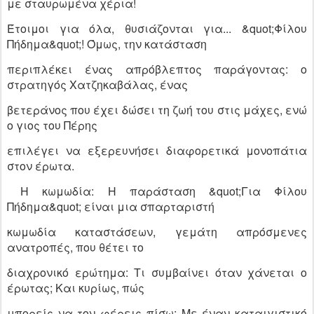
με σταυρωμένα χέρια!
Έτοιμοι για όλα, θυσιάζονται για... &quot;Φίλου
Πήδημα&quot;! Όμως, την κατάσταση
περιπλέκει ένας απρόβλεπτος παράγοντας: ο
στρατηγός Χατζηκαβάλας, ένας
βετεράνος που έχει δώσει τη ζωή του στις μάχες, ενώ
ο γιος του Πέρης
επιλέγει να εξερευνήσει διαφορετικά μονοπάτια
στον έρωτα.
Η κωμωδία: Η παράσταση &quot;Για Φίλου
Πήδημα&quot; είναι μια σπαρταριστή
κωμωδία καταστάσεων, γεμάτη απρόσμενες
ανατροπές, που θέτει το
διαχρονικό ερώτημα: Τι συμβαίνει όταν χάνεται ο
έρωτας; Και κυρίως, πώς
μπορείς να τον φέρεις πίσω; Με έναν καταιγιστικό