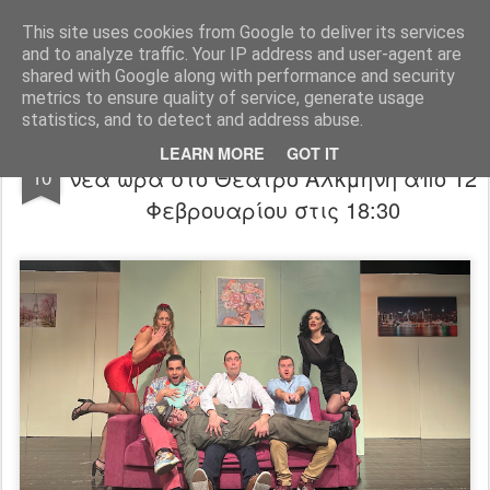
"Ερασιτέχνες Άνθρωποι"
This site uses cookies from Google to deliver its services
and to analyze traffic. Your IP address and user-agent are
Blog
Info
DreamCity
Φιλικά Sites
shared with Google along with performance and security
metrics to ensure quality of service, generate usage
statistics, and to detect and address abuse.
Για Φίλου Πήδημα" | Παράταση με
FEB
LEARN MORE
GOT IT
νέα ώρα στο Θέατρο Αλκμήνη απο 12
10
Φεβρουαρίου στις 18:30