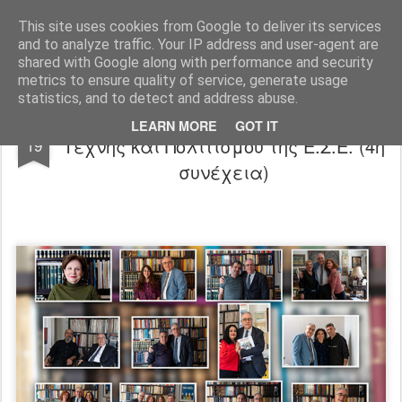
"Ερασιτέχνες Άνθρωποι"
This site uses cookies from Google to deliver its services
and to analyze traffic. Your IP address and user-agent are
Blog
Info
DreamCity
Φιλικά Sites
shared with Google along with performance and security
metrics to ensure quality of service, generate usage
statistics, and to detect and address abuse.
Εορταστική έκδοση της Λέσχης
MAR
LEARN MORE
GOT IT
Τέχνης και Πολιτισμού της Ε.Σ.Ε. (4η
19
συνέχεια)