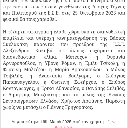
έκδοση των εκδόσεων της Ε.Σ.Ε. που θα διανεμηθεί κατά
την επέτειο των τρίτων γενεθλίων της Λέσχης Τέχνης
και Πολιτισμού της Ε.Σ.Ε. στις 25 Οκτωβρίου 2025 και
φυσικά θα τους χαρισθεί.
Η τέταρτη καταγραφή έλαβε χώρα υπό τη σκηνοθετική
επιμέλεια και υπέροχη κινηματογράφηση της Βάσιας
Σκυλακάκη παρόντος του προέδρου της Ε.Σ.Ε.
Αλεξάνδρου Κακαβά σε άκρως ευχάριστο και
διασκεδαστικό κλίμα. Μετέσχον η Ουρανία
Αργυροπούλου, η Υβόνη Ρόμαν, η Έμιλυ Τσίκολη, η
Φωτεινή Μαλτέζου, η Μαρία Δρακοπούλου, ο Μάνος
Τσιβιλής, η Αναστασία Βούλγαρη, ο Στέργιος
Παπαευαγγέλου, η Φωτεινή Σωτήρχου, ο Σπύρος
Κοντογιώργης, η Έρικα Αθανασίου, ο Θανάσης Συλιβός,
ο Δημήτρης Μουζακίτης και το μέλος της Ένωσης
Σεναριογράφων Ελλάδος Χρήστος Αρφάνης. Παρέστη
χωρίς να μετάσχει ο Γιάννης Γρηγοράκος.
Δημοσιεύτηκε
19th March 2025
από τον χρήστη
Τζένη
Κοσμίδου