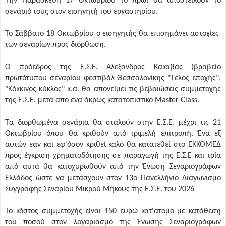
Την Παρασκευή 17 Οκτωβρίου το πρωί θα αποστείλουν το
σενάριό τους στον εισηγητή του εργαστηρίου.
Το Σάββατο 18 Οκτωβρίου ο εισηγητής θα επισημάνει αστοχίες
των σεναρίων προς διόρθωση.
Ο πρόεδρος της Ε.Σ.Ε. Αλέξανδρος Κακαβάς (βραβείο
πρωτότυπου σεναρίου φεστιβάλ Θεσσαλονίκης "Τέλος εποχής",
"Κόκκινος κύκλος" κ.ά. θα απονείμει τις βεβαιώσεις συμμετοχής
της Ε.Σ.Ε. μετά από ένα άκρως κατατοπιστικό Master Class.
Τα διορθωμένα σενάρια θα σταλούν στην Ε.Σ.Ε. μέχρι τις 21
Οκτωβρίου όπου θα κριθούν από τριμελή επιτροπή. Ένα εξ
αυτών εαν και εφ'όσον κριθεί καλό θα κατατεθεί στο ΕΚΚΟΜΕΔ
προς έγκριση χρηματοδότησης σε παραγωγή της Ε.Σ.Ε και τρία
από αυτά θα κατοχυρωθούν από την Ένωση Σεναριογράφων
Ελλάδος ώστε να μετάσχουν στον 13ο Πανελλήνιο Διαγωνισμό
Συγγραφής Σεναρίου Μικρού Μήκους της Ε.Σ.Ε. του 2026
Το κόστος συμμετοχής είναι 150 ευρώ κατ'άτομο με κατάθεση
του ποσού στον λογαριασμό της Ένωσης Σεναριογράφων