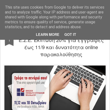
"Ερασιτέχνες Άνθρωποι"
This site uses cookies from Google to deliver its services
and to analyze traffic. Your IP address and user-agent are
Blog
Info
DreamCity
Φιλικά Sites
shared with Google along with performance and security
metrics to ensure quality of service, generate usage
statistics, and to detect and address abuse.
Γράψε το δικό σου σενάριο με την
SEP
LEARN MORE
GOT IT
Ε.Σ.Ε. Έκπτωση 20% για εγγραφές
1
έως 11/9 και δυνατότητα online
παρακολούθησης