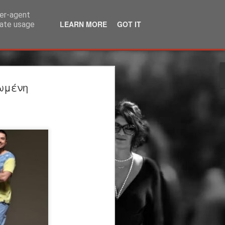
ser-agent
LEARN MORE
GOT IT
rate usage
λία | 3ος χρόνος |
εωμένη
ΙΟ | θέατρο
άκης Καραλής
τέργιος Ιωάννου
ου Υπογείου: Στέργιος Ιωάννου
η
 μεταφορά: Μάρω Βαμβουνάκη
ννου Σκηνικά - Κοστούμια: Δρώμενων
η: Φωτεινή Γαλάνη Βίντεο-
Βούλγαρης