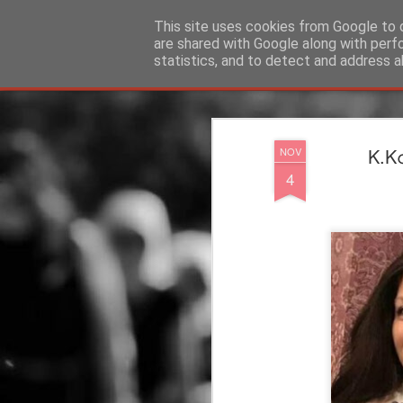
"Ερασιτέχνες Άνθρωποι"
This site uses cookies from Google to d
are shared with Google along with perf
statistics, and to detect and address a
Magazine
Blog
Info
DreamCity
Φιλικά Sites
Κ.Κ
NOV
4