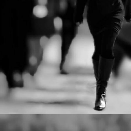
Ντέιβιντ Τρίστραμ, «Ο
λ
σ
Επιθεωρητής Ντρέικ και η
σ
Μαύρη Χήρα».
J
Ο
ξ
τ
J
Μ
δ
τ
J
Η
σ
κ
ε