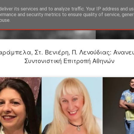
eliver its services and to analyze traffic. Your IP address and u
ormance and security metrics to ensure quality of service, gene
buse.
Προαναγγε
JUL
αράμπελα, Στ. Βενιέρη, Π. Λενούδιας: Αναν
24
ΤΟ ΥΠΟΓΕ
Συντονιστική Επιτροπή Αθηνών
Βαφείο Λ
Σκηνοθεσία-Ερμηνεία: Σ
ΕΡΜΗΝΕΥΟΥΝ Άνθρωπος τ
Λίζα: Βασιλίνα Κατερίν
ΣΥΝΤΕΛΕΣΤEΣ Θεατρική
Φωτισμοί: Στέργιος Ιωά
Θέασις Βοηθός σκηνοθέτ
Φωτογραφίες: Γιώργος 