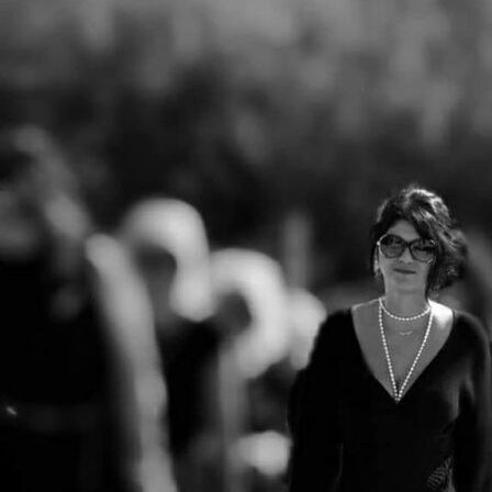
"Ο Επιθεωρητής
JUL
13
Ντρέικ και η Μαύρη
Χήρα" στην
Ηλιούπολη την
Τετάρτη 15 Ιουλίου
στις 21:30
Η απόλυτη θεατρική ανατροπή
του καλοκαιριού ταξιδεύει! Ο
J
μετρ των
μεγάλων τηλεοπτικών και
Η
θεατρικών επιτυχιών,
τ
Βασίλης Θωμόπουλος,
Μ
σκηνοθετεί το κορυφαίο έργο
σ
του Βρετανού συγγραφέα
έ