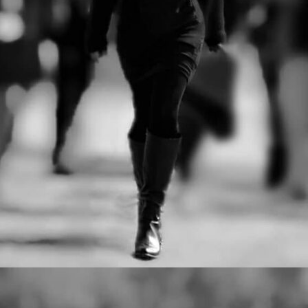
αγώνες:
· Δρόμος Θυσίας 21,1 χλμ
· Δρόμος Θυσίας 4,7 χλμ
Στο Δρόμο Θυσίας «Κακολύρι
1944» οι δρομείς αγωνίζονται,
μαζί με τους ανθρώπους που
στήθηκαν στο απόσπασμα.