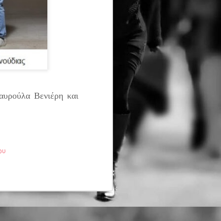
τασης ερμηνεύει η Ρηνιώ Κουρδάκη
κού (angienomikou@gmail.com
ρό Κεραμεικός
 Οκτωβρίου 2026 κάθε Τρίτη στις
00
λειμμα)
ταυρούλα Βενιέρη και
ανονικό 13€ Φοιτητικό/ΑμεΑ/άνω των
ων(υποδεικνύοντας στο ταμία την
 Ατέλειες 12€ Ειδική προσφορά για
ι άνω
tps://www.ticketservices.g
ου