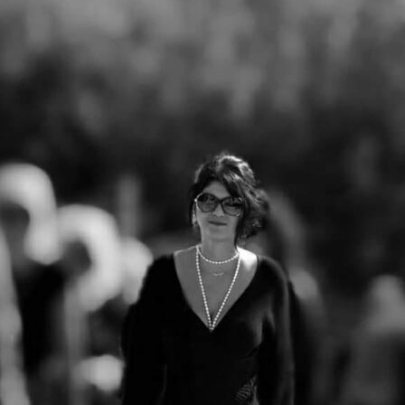
ΤΕΛΙΚΟ ΔΕΛΤΙΟ
JUN
22
ΤΥΠΟΥ 4ος Δρόμος
Θυσίας "Κακολύρι
1944"
Οι εγγραφές του 4ου Δρόμου
Θυσίας "Κακολύρι 1944"
συνεχίζονται!
Ο Δρόμος Θυσίας που
διεξάγεται για να κρατήσει
ζωντανή τη μνήμη του
Ολοκαυτώματος των
Ταξιαρχών σας προσκαλεί το
Σάββατο 04/07/2026, για
τέταρτη χρονιά στους
Μαρτυρικούς Ταξιάρχες σε,
δύο αναβαθμισμένους