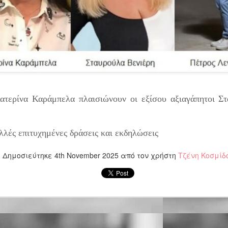
Τα τραγούδια της παράσ
Επικοινωνία: Άντζυ Νομι
ΠΡΟΣΒΑΣΗ Σταθμός Μετ
ΠΑΡΑΣΤΑΣΕΙΣ Πρεμιέρα 6
21:00 & Τετάρτη στις 18:
ΔΙΑΡΚΕΙΑ 75' (χωρίς διά
ατερίνα Καράμπελα πλαισιώνουν οι εξίσου αξιαγάπητοι Σ
ΤΙΜΕΣ ΕΙΣΙΤΗΡΙΩΝ 16€ Κ
65/εκπαιδευτικοί/ανέργ
ταυτότητα ανεργίας) 8€
παρέα από 7 ατόμων κα
λλές επιτυχημένες δράσεις και εκδηλώσεις
Προπώληση εισιτηρίων : ht
Δημοσιεύτηκε
4th November 2025
από τον χρήστη
Τζένη Κοσμίδ