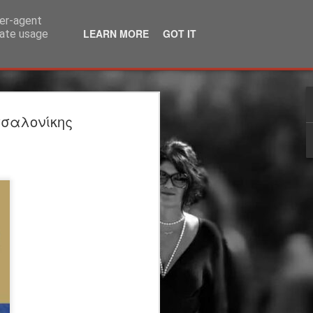
ser-agent
LEARN MORE
GOT IT
rate usage
λία | 3ος χρόνος |
σαλονίκης
ΙΟ | θέατρο
άκης Καραλής
τέργιος Ιωάννου
ου Υπογείου: Στέργιος Ιωάννου
η
 μεταφορά: Μάρω Βαμβουνάκη
ννου Σκηνικά - Κοστούμια: Δρώμενων
η: Φωτεινή Γαλάνη Βίντεο-
Βούλγαρης