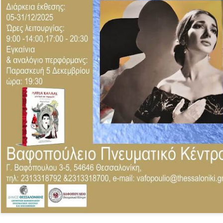
Τα τραγούδια της παράσ
Επικοινωνία: Άντζυ Νομι
ΠΡΟΣΒΑΣΗ Σταθμός Μετ
ΠΑΡΑΣΤΑΣΕΙΣ Πρεμιέρα 6
21:00 & Τετάρτη στις 18:
ΔΙΑΡΚΕΙΑ 75' (χωρίς διά
ΤΙΜΕΣ ΕΙΣΙΤΗΡΙΩΝ 16€ Κ
65/εκπαιδευτικοί/ανέργ
ταυτότητα ανεργίας) 8€
παρέα από 7 ατόμων κα
Προπώληση εισιτηρίων : ht