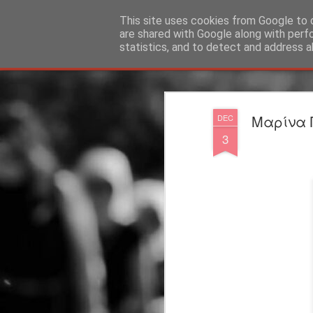
"Ερασιτέχνες Άνθρωποι"
This site uses cookies from Google to d
are shared with Google along with perf
statistics, and to detect and address a
Magazine
Blog
Info
DreamCity
Φιλικά Sites
Μαρίνα 
DEC
3