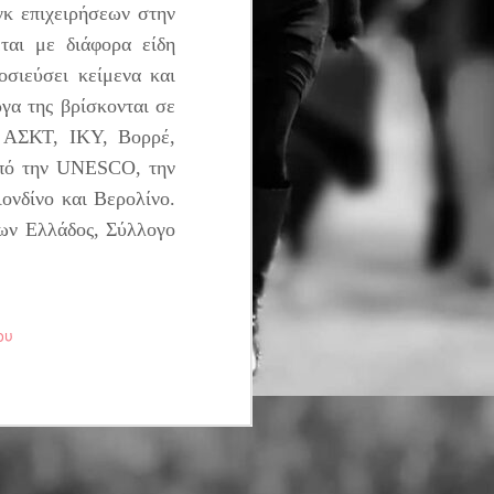
γκ επιχειρήσεων στην
ται με διάφορα είδη
σιεύσει κείμενα και
ργα της βρίσκονται σε
, ΑΣΚΤ, ΙΚΥ, Βορρέ,
 από την UNESCO, την
ονδίνο και Βερολίνο.
ων Ελλάδος, Σύλλογο
ου