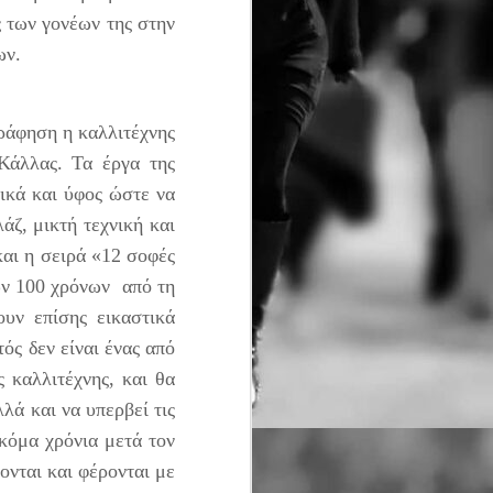
αγώνες:
 των γονέων της στην
 κόσμο των ηρώων.
· Δρόμος Θυσίας 21,1 χλμ
· Δρόμος Θυσίας 4,7 χλμ
γράφηση η καλλιτέχνης
Στο Δρόμο Θυσίας «Κακολύρι
Κάλλας. Τα έργα της
1944» οι δρομείς αγωνίζονται,
μαζί με τους ανθρώπους που
λικά και ύφος ώστε να
στήθηκαν στο απόσπασμα.
ζ, μικτή τεχνική και
και η σειρά «12 σοφές
ων 100 χρόνων από τη
υν επίσης εικαστικά
ός δεν είναι ένας από
 καλλιτέχνης, και θα
λά και να υπερβεί τις
ακόμα χρόνια μετά τον
ονται και φέρονται με