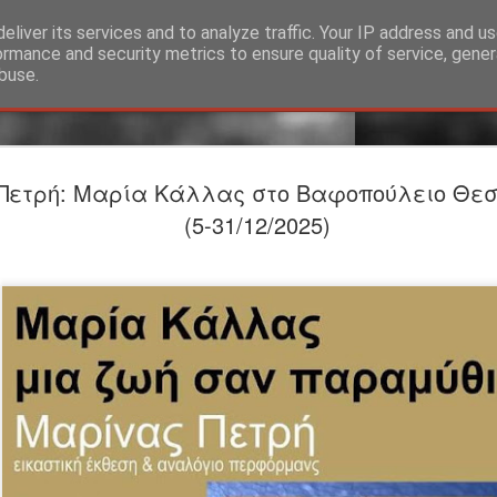
eliver its services and to analyze traffic. Your IP address and u
ormance and security metrics to ensure quality of service, gene
buse.
Προαναγγε
JUL
Πετρή: Mαρία Κάλλας στο Βαφοπούλειο Θεσ
24
ΤΟ ΥΠΟΓΕ
(5-31/12/2025)
Βαφείο Λ
Σκηνοθεσία-Ερμηνεία: Σ
ΕΡΜΗΝΕΥΟΥΝ Άνθρωπος τ
Λίζα: Βασιλίνα Κατερίν
ΣΥΝΤΕΛΕΣΤEΣ Θεατρική
Φωτισμοί: Στέργιος Ιωά
Θέασις Βοηθός σκηνοθέτ
Φωτογραφίες: Γιώργος 