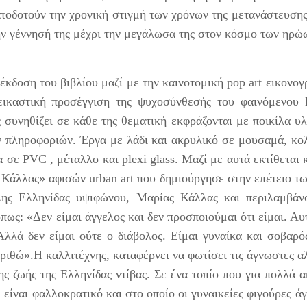
Παρασκευή 19 & Σάββατο 20
ιτή και άμεση γραφή δημιουργεί αφηγήσεις έντονου
με τον εκδοτικό οίκο και τη
τοδοτούν την χρονική στιγμή των χρόνων της μετανάστευσης
Ιουνίου
υναισθηματικού βάθους, που μετατρέπουν το προσωπικό βίωμα
Λέσχη Τέχνης και Πολιτισμού
ε κοινή εμπειρία.
ό την γέννησή της μέχρι την μεγάλωσα της στον
της Ένωσης Σεναριογράφων
Ώρα έναρξης: 20:30 – 00:00
Ελλάδος που εκπροσωπήθηκε
Sifu Dindan live |The Solo Project + Friends |
UN
από τη γνωστή, καταξιωμένη
19
Παρασκευή 26 Ιουνίου 2026 | Red Jasper Cabaret
Προβολές μικρού μήκους
συγγραφέα παιδικών βιβλίων
ταινιών, ντοκιμαντέρ,
Theatre
κδοση του βιβλίου μαζί με την καινοτομική pop art εικονο
Σταυρούλα Βενιέρη και τον
μονολόγων, από την Ελλάδα
βραβευμένο θεατρικό
 SIFU DINDAN παρουσιάζει το The Solo Project + Friends, μια
 εικαστική προσέγγιση της ψυχοσύνθεσής του φαινόμενου 
και το εξωτερικό, σε δύο
συγγραφέα/σκηνοθέτη Πέτρο
εχωριστή ακουστική μουσική βραδιά που θα πραγματοποιηθεί
βραδιές γεμάτες
 συνηθίζει σε κάθε της θεματική εκφράζονται με ποικίλα υ
Λενούδια.
ην Παρασκευή 26 Ιουνίου 2026, στις 21:00, στο ατμοσφαιρικό Red
κινηματογραφικές ιστορίες.
asper Cabaret Theatre στην Κυψέλη.
ν πληροφοριών. Έργα με λάδι και ακρυλικό σε μουσαμά, κολά
να σε PVC , μέταλλο και plexi glass. Μαζί με αυτά εκτίθεται 
ε μοναδικά μέσα την ακουστική του κιθάρα και τη φωνή του, ο
ημιουργός προσκαλεί το κοινό σε ένα απρόβλεπτο μουσικό
 Κάλλας» αφισών urban art που δημιούργησε στην επέτειο τ
αξίδι, χωρίς στεγανά και περιορισμούς.
λης Ελληνίδας υψιφώνου, Μαρίας Κάλλας και περιλαμβάνο
Καλοκαιρινή περιοδεία σε όλη την Ελλάδα με
UN
πως: «Δεν είμαι άγγελος και δεν προσποιούμαι ότι είμαι. Αυτ
17
την παράσταση «Τα Στενά Παπούτσια» της
Αλλά δεν είμαι ούτε ο διάβολος. Είμαι γυναίκα και σοβαρός
Ζωρζ Σαρή
ριθώ».Η καλλιτέχνης, καταφέρνει να φωτίσει τις άγνωστες αλ
 επιτυχημένη θεατρική παράσταση «Τα Στενά Παπούτσια»,
το πλαίσιο της πανελλαδικής περιοδείας της για το
ς ζωής της Ελληνίδας ντίβας. Σε ένα τοπίο που για πολλά 
αλοκαίρι του 2026, προσκαλεί Μέσα Μαζικής Ενημέρωσης,
 είναι φαλλοκρατικό και στο οποίο οι γυναικείες φιγούρες άγ
νημερωτικές ιστοσελίδες, ραδιοφωνικούς σταθμούς, περιοδικά