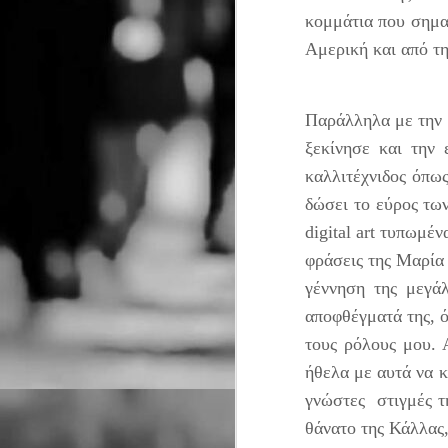
Ντέιβιντ Τρίστραμ, «Ο
λ
κομμάτια που σημα
σ
Επιθεωρητής Ντρέικ και η
σ
Αμερική και απ
Μαύρη Χήρα».
J
Παράλληλα με την έ
Ο
ξεκίνησε και την
ξ
καλλιτέχνιδος όπως
τ
J
δώσει το εύρος τω
digital art τυπωμέ
Μ
δ
φράσεις της Μαρία
τ
γέννηση της μεγά
J
αποφθέγματά της, ό
τους ρόλους μου. 
ήθελα με αυτά να κ
Η
σ
γνώστες στιγμές τη
κ
θάνατο της Κάλλας,
ε