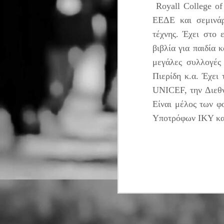
Royall College of
Β
Η
ΕΕΔΕ και σεμινάρ
Α
Έ
κ
τέχνης. Έχει στο
Κ
J
βιβλία για παιδία 
Α
θ
ε
α
μεγάλες συλλογές
ε
Τ
Πιερίδη κ.α. Έχει
δ
σ
UNICEF, την Διεθν
δ
Είναι μέλος των 
π
Υποτρόφων ΙΚΥ κ
J
Π
Φ