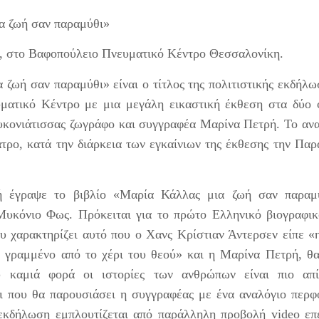
α ζωή σαν παραμύθι»
, στο Βαφοπούλειο Πνευματικό Κέντρο Θεσσαλονίκη.
 ζωή σαν παραμύθι» είναι ο τίτλος της πολιτιστικής εκδήλω
Ο Γ. Λουριδάς σας
Τελετή απονομής
JUN
JUN
23
23
ματικό Κέντρο με μια μεγάλη εικαστική έκθεση στα δύο φ
προσκαλεί στο 6ο
βραβείων
κιν/κο φεστιβάλ "οι
διαγωνισμού
κονιάτισσας ζωγράφο και συγγραφέα Μαρίνα Πετρή. Το αν
μονόλογοι της
παραμυθιού Ένωσης
ατρο, κατά την διάρκεια των εγκαίνιων της έκθεσης την Πα
Λήδας" στο Αγρίνιο
Σεναριογράφων
Ελλάδος/εκδόσεων
Το 6ο Διεθνές
Κινηματογραφικό Φεστιβάλ
ΚΟΥΡΟΣ
έγραψε το βιβλίο «Μαρία Κάλλας μια ζωή σαν παραμ
Αγρινίου «Οι Μονόλογοι της
Στον καλαίσθητο χώρο των
Πόπη Αρωνιάδα: "Χρόνος, ο Αόρατος Αφηγητής"
UN
Λήδας» επιστρέφει με
Μυκόνιο Φως. Πρόκειται για το πρώτο Ελληνικό βιογραφικ
εκδόσεων «Κούρος» του
20
συλλογή διηγημάτων από τις εκδόσεις ΟΤΑΝ
διήμερες προβολές ταινιών
Δημήτρη Φύκιρη φιλοξενήθηκε
του χαρακτηρίζει αυτό που ο Χανς Κρίστιαν Άντερσεν είπε 
και την πρώτη φωτογραφική
 παρούσα δίγλωσση έκδοση συγκεντρώνει εννέα διηγήματα
η τελετή απονομής των
έκθεση του σκηνοθέτη Γιώργου
ι γραμμένο από το χέρι του θεού» και η Μαρίνα Πετρή, θ
ης Πόπης Αρωνιάδα, στα ελληνικά και στα ιταλικά.
βραβείων του 1ου Πανελληνίου
Λουριδά στο Αγρίνιο.
Διαγωνισμού Παραμυθιού 5-8
 καμιά φορά οι ιστορίες των ανθρώπων είναι πιο απί
ε ευαισθησία και διεισδυτική ματιά, οι ιστορίες φωτίζουν
ετών Ενηλίκων της Ένωσης
 που θα παρουσιάσει η συγγραφέας με ένα αναλόγιο περφό
Πρόγραμμα Προβολών
τιγμές της ανθρώπινης ύπαρξης όπου ο χρόνος, η μνήμη, ο
Σεναριογράφων Ελλάδος που
ρωτας και η απώλεια διαμορφώνουν τις ζωές των ηρώων. Η
διοργανώθηκε σε συνεργασία
εκδήλωση εμπλουτίζεται από παράλληλη προβολή video επ