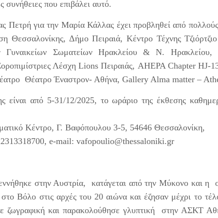
αι φορείς επικοινωνίας να συμμετάσχουν ως Χορηγοί
ές συνήθειες που επιβάλει αυτό.
πικοινωνίας.
ας Πετρή για την Μαρία Κάλλας έχει προβληθεί από πολλούς 
η Θεσσαλονίκης, Δήμο Πειραιά, Κέντρο Τέχνης Τζιόρτζιο
Eφηβική Aκαδημία Θεάτρου απο τις Μορφές
UN
15
Έκφρασης
 Γυναικείων Σωματείων Ηρακλείου & Ν. Ηρακλείου, 
ΕΖΑΝΤΑ ΕΞΩ
οροπιμίστριες Λέσχη Lions Πειραιάς, AHEPA Chapter HJ-1
Θέατρο Θέατρο Έναστρον- Αθήνα, Gallery Alma matter – Ath
ΦΗΒΙΚΗ ΑΚΑΔΗΜΙΑ ΘΕΑΤΡΟΥ
ς είναι από 5-31/12/2025, το ωράριο της έκθεσης καθημερ
ν είσαι 13-17 ετών και το όνειρό σου είναι το θέατρο, έλα να
ξασκηθείς και να ανέβεις στη σκηνή!
ατικό Κέντρο, Γ. Βαφόπουλου 3-5, 54646 Θεσσαλονίκη,
ήλωσε συμμετοχή γιατί τα η παράσταση σε περιμένει! (22
υνίου – 3 Ιουλίου)
2313318700, e-mail: vafopoulio@thessaloniki.gr
Ο «Ένας Καταπληκτικός Καταθλιπτικός»
UN
πό τις Μορφές Έκφρασης
15
αναδεικνύεται Καλύτερη Κωμωδία για δεύτερη
ά
συνεχόμενη χρονιά
έσα
ννήθηκε στην Αυστρία, κατάγεται από την Μύκονο και η ο
η συνεχόμενη επιτυχημένη θεατρική χρονιά
ερινή Ακαδημία - 5ο Master Class θεάτρου 2026
 στο Βόλο στις αρχές του 20 αιώνα και έζησαν μέχρι το τέ
ια δεύτερη συνεχόμενη χρονιά το Βραβείο Καλύτερης
ε ζωγραφική και παρακολούθησε γλυπτική στην ΑΣΚΤ Αθη
2 ΙΟΥΝΙΟΥ – 3 ΙΟΥΛΙΟΥ
ωμωδίας από το κοινό του «Ζω ένα Δράμα»