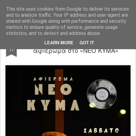
"Ερασιτέχνες Άνθρωποι"
This site uses cookies from Google to deliver its services
and to analyze traffic. Your IP address and user-agent are
Blog
Info
DreamCity
Φιλικά Sites
shared with Google along with performance and security
metrics to ensure quality of service, generate usage
statistics, and to detect and address abuse.
Γιώργος Παπαμιχαήλ: Συναυλία
JAN
LEARN MORE
GOT IT
17
αφιέρωμα στο «ΝΕΟ ΚΥΜΑ»