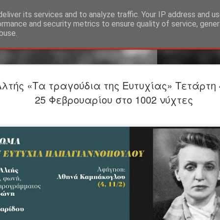
eliver its services and to analyze traffic. Your IP address and u
ormance and security metrics to ensure quality of service, gene
buse.
Προαναγγε
JUL
λτής «Τα τραγούδια της Ευτυχίας» Τετάρτη 4,
24
ΤΟ ΥΠΟΓΕ
25 Φεβρουαρίου στο 1002 νύχτες
Βαφείο Λ
Σκηνοθεσία-Ερμηνεία: Σ
ΕΡΜΗΝΕΥΟΥΝ Άνθρωπος τ
Λίζα: Βασιλίνα Κατερίν
ΣΥΝΤΕΛΕΣΤEΣ Θεατρική
Φωτισμοί: Στέργιος Ιωά
Θέασις Βοηθός σκηνοθέτ
Φωτογραφίες: Γιώργος 