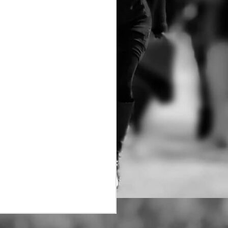
αγώνες:
· Δρόμος Θυσίας 21,1 χλμ
· Δρόμος Θυσίας 4,7 χλμ
Στο Δρόμο Θυσίας «Κακολύρι
1944» οι δρομείς αγωνίζονται,
μαζί με τους ανθρώπους που
στήθηκαν στο απόσπασμα.