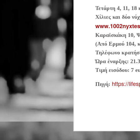
Ντέιβιντ Τρίστραμ, «Ο
λ
Τετάρτη 4, 11, 18
σ
Επιθεωρητής Ντρέικ και η
σ
Χίλιες και δύο νύχ
Μαύρη Χήρα».
J
www
.1002
nyxte
Καραϊσκάκη 10, 
(Από Ερμού 104, 
Ο
ξ
Τηλέφωνο κρατήσε
τ
Ώρα έναρξης: 21.
J
Τιμή εισόδου: 7
e
Μ
δ
https://life
Πηγή:
τ
J
Η
σ
κ
ε