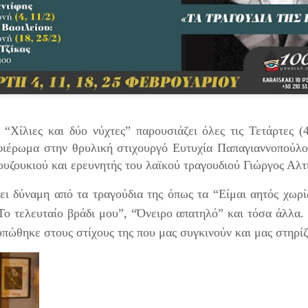
Τα τραγούδια της παράσ
Επικοινωνία: Άντζυ Νομι
ΠΡΟΣΒΑΣΗ Σταθμός Μετ
ΠΑΡΑΣΤΑΣΕΙΣ Πρεμιέρα 6
21:00 & Τετάρτη στις 18:
ΔΙΑΡΚΕΙΑ 75' (χωρίς διά
“Χίλιες και δύο νύχτες” παρουσιάζει όλες τις Τετάρτες (4
ΤΙΜΕΣ ΕΙΣΙΤΗΡΙΩΝ 16€ Κ
65/εκπαιδευτικοί/ανέργ
φιέρωμα στην θρυλική στιχουργό Ευτυχία Παπαγιαννοπούλο
ταυτότητα ανεργίας) 8€
ουζουκιού και ερευνητής του λαϊκού τραγουδιού Γιώργος Αλτ
παρέα από 7 ατόμων κα
ει δύναμη από τα τραγούδια της όπως τα “Είμαι αητός χωρί
Προπώληση εισιτηρίων : ht
Το τελευταίο βράδι μου”, “Όνειρο απατηλό” και τόσα άλλα.
υπώθηκε στους στίχους της που μας συγκινούν και μας στηρί