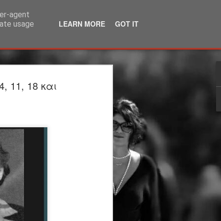
ser-agent
LEARN MORE
GOT IT
rate usage
λία | 3ος χρόνος |
 11, 18 και
ΙΟ | θέατρο
άκης Καραλής
τέργιος Ιωάννου
ου Υπογείου: Στέργιος Ιωάννου
η
 μεταφορά: Μάρω Βαμβουνάκη
ννου Σκηνικά - Κοστούμια: Δρώμενων
η: Φωτεινή Γαλάνη Βίντεο-
Βούλγαρης