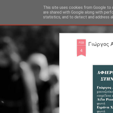
"Ερασιτέχνες Άνθρωποι"
This site uses cookies from Google to d
are shared with Google along with perf
statistics, and to detect and address a
Magazine
Blog
Info
DreamCity
Φιλικά Sites
Γιώργος Α
FEB
4