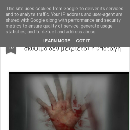
"Ερασιτέχνες Άνθρωποι"
This site uses cookies from Google to deliver its services
and to analyze traffic. Your IP address and user-agent are
Blog
Info
DreamCity
Φιλικά Sites
shared with Google along with performance and security
metrics to ensure quality of service, generate usage
statistics, and to detect and address abuse.
Η Κοκκινοσκουφίτσα έφταιγε: Χωρίς
FEB
LEARN MORE
GOT IT
10
σκύψιμο δεν μετριέται η υποταγή