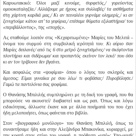
Καρυωτακικό:
Όλοι μαζί κινούμε, συρφετός,/ γυρεύοντας
ομοιοκαταληξία./ Αλλάζουμε με ήχους και συλλαβές/ τα αισθήματα
στη χάρτινη καρδιά μας,/ Κι αν πειναλέοι γυρνάμε ολημερίς,
/
κι αν
ξενυχτούμε κάτου απ’ τα γεφύρια,/ επέσαμε θύματα εξιλαστήρια/ του
«περιβάλλοντος», της «εποχής».
Ας σταθούμε λοιπόν στις «Κεχαριτωμένες» Μαρίες του Μελιτά
–
όνομα του συρμού στη συμβολική ιερότητά του
Κι αύριο σαν
:
Μαρίες διπλανές/ από τις 6 στο μετρό ξενυχτισμένες/ να σκέφτονται
πλυντήριο και σιδέρωμα/ και προπαντός εκείνον τον λεκέ/ που όσο
κι αν τον τρίβουνε δεν βγαίνει
.
Και ασφαλώς στα «ψοφίμια» όπου ο λόγος του σκληρός και
άμεσος:
Είμαι γυναίκα ρε σου λέω
/
τι φοβάσαι;
/
Πυροβόλησε.
/
Γαμώ τα παντελόνια σας ψοφίμια.
Ο Θανάσης Μπιλιλής συμπληρώνει με τη δική του γραφή, που θα
μπορούσε να ακουστεί/ διαβαστεί και ως ραπ. Όπως και λόγω
ειδικότητας, άλλωστε έκανε και με άλλα ποιήματά του που έχει
ήδη μελοποιήσει, όπως φαίνεται στο βιβλίο.
Στον «βιογραφικό μονόλογο» του Θανάση Μπιλιλή, όπως το
συναντήσαμε ήδη και στην Αλεξάνδρα Μπακονίκα, κυριαρχεί, με
την κοφτή στον στίχο του γραφή, η πρόθεση «υπό»:
Υπο-μονή/