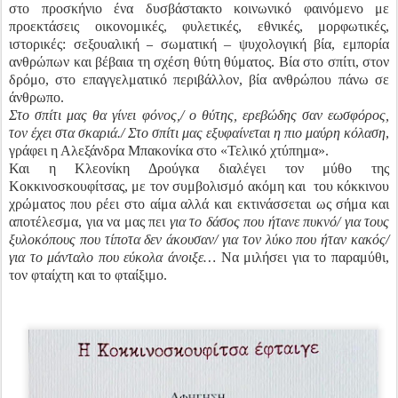
στο προσκήνιο ένα δυσβάστακτο κοινωνικό φαινόμενο με
προεκτάσεις οικονομικές, φυλετικές, εθνικές, μορφωτικές,
ιστορικές: σεξουαλική
σωματική – ψυχολογική βία, εμπορία
–
ανθρώπων και βέβαια τη σχέση θύτη θύματος. Βία στο σπίτι, στον
δρόμο, στο επαγγελματικό περιβάλλον, βία ανθρώπου πάνω σε
άνθρωπο.
Στο σπίτι μας θα γίνει φόνος,/ ο θύτης, ερεβώδης σαν εωσφόρος,
τον έχει στα σκαριά./ Στο σπίτι μας εξυφαίνεται η πιο μαύρη κόλαση
,
γράφει η Αλεξάνδρα Μπακονίκα στο «Τελικό χτύπημα».
Και η Κλεονίκη Δρούγκα διαλέγει τον μύθο της
Κοκκινοσκουφίτσας, με τον συμβολισμό ακόμη και
του κόκκινου
χρώματος που ρέει στο αίμα αλλά και εκτινάσσεται ως σήμα και
αποτέλεσμα, για να μας πει
για το δάσος που ήτανε πυκνό/ για τους
ξυλοκόπους που τίποτα δεν άκουσαν/ για τον λύκο που ήταν κακός/
για το μάνταλο που εύκολα άνοιξε…
Να μιλήσει για το παραμύθι,
τον φταίχτη και το φταίξιμο.