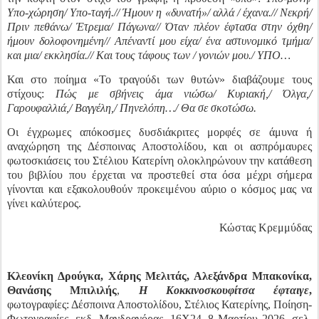
Υπο-χώρηση/ Υπο-ταγή.// Ήμουν η «δυνατή»/ αλλά / έχανα.// Νεκρή/
Πριν πεθάνω/ Έτρεμα/ Πάγωνα// Όταν πλέον έφτασα στην όχθη/
ήμουν δολοφονημένη// Απέναντί μου είχα/ ένα αστυνομικό τμήμα/
και μια/ εκκλησία.// Και τους τάφους των / γονιών μου./ ΥΠΟ…
Και στο ποίημα «Το τραγούδι των θυτών» διαβάζουμε τους
στίχους:
Πώς με σβήνεις άμα νιώσω/ Κυριακή,/ Όλγα,/
Γαρουφαλλιά,/ Βαγγέλη,/ Πηνελόπη…/ Θα σε σκοτώσω.
Οι έγχρωμες απόκοσμες δυσδιάκριτες μορφές σε άμυνα ή
αναχώρηση της Δέσποινας Αποστολίδου, και οι ασπρόμαυρες
φωτοσκιάσεις του Στέλιου Κατερίνη ολοκληρώνουν την κατάθεση
του βιβλίου που έρχεται να προστεθεί στα όσα μέχρι σήμερα
γίνονται και εξακολουθούν προκειμένου αύριο ο κόσμος μας να
γίνει καλύτερος.
Κώστας Κρεμμύδας
Κλεονίκη Δρούγκα, Χάρης Μελιτάς, Αλεξάνδρα Μπακονίκα,
Θανάσης Μπιλιλής
,
Η Κοκκινοσκουφίτσα έφταιγε
,
φωτογραφίες: Δέσποινα Αποστολίδου, Στέλιος Κατερίνης,
Ποίηση-
Φωτογραφίες, εκδ. Μανδραγόρας, 16Χ24, 8 Μαρτίου 2026, σελ.