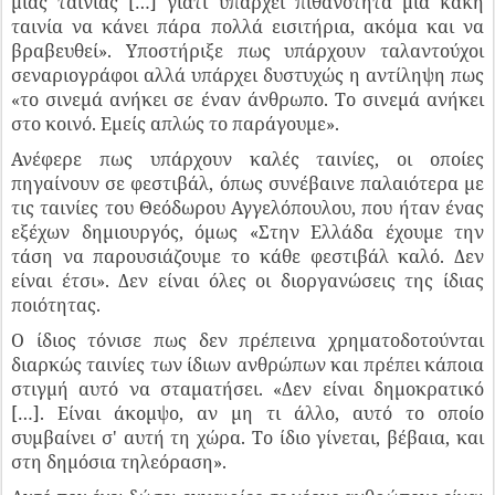
μιας ταινίας […] γιατί υπάρχει πιθανότητα μια κακή
ταινία να κάνει πάρα πολλά εισιτήρια, ακόμα και να
βραβευθεί». Υποστήριξε πως υπάρχουν ταλαντούχοι
σεναριογράφοι αλλά υπάρχει δυστυχώς η αντίληψη πως
«το σινεμά ανήκει σε έναν άνθρωπο. Το σινεμά ανήκει
στο κοινό. Εμείς απλώς το παράγουμε».
Ανέφερε πως υπάρχουν καλές ταινίες, οι οποίες
πηγαίνουν σε φεστιβάλ, όπως συνέβαινε παλαιότερα με
τις ταινίες του Θεόδωρου Αγγελόπουλου, που ήταν ένας
εξέχων δημιουργός, όμως «Στην Ελλάδα έχουμε την
τάση να παρουσιάζουμε το κάθε φεστιβάλ καλό. Δεν
είναι έτσι». Δεν είναι όλες οι διοργανώσεις της ίδιας
ποιότητας.
Ο ίδιος τόνισε πως δεν πρέπεινα χρηματοδοτούνται
διαρκώς ταινίες των ίδιων ανθρώπων και πρέπει κάποια
στιγμή αυτό να σταματήσει. «Δεν είναι δημοκρατικό
[…]. Είναι άκομψο, αν μη τι άλλο, αυτό το οποίο
συμβαίνει σ' αυτή τη χώρα. Το ίδιο γίνεται, βέβαια, και
στη δημόσια τηλεόραση».