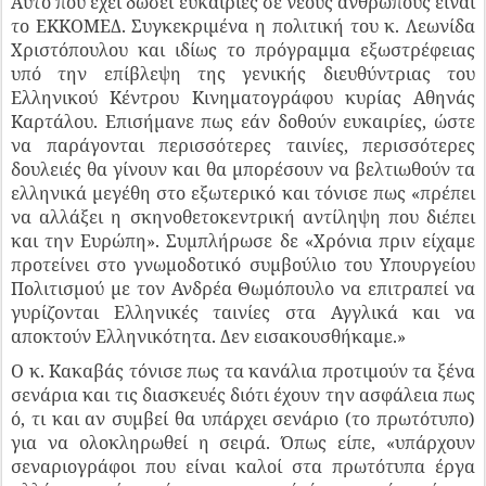
Αυτό που έχει δώσει ευκαιρίες σε νέους ανθρώπους είναι
το ΕΚΚΟΜΕΔ. Συγκεκριμένα η πολιτική του κ. Λεωνίδα
Χριστόπουλου και ιδίως το πρόγραμμα εξωστρέφειας
υπό την επίβλεψη της γενικής διευθύντριας του
Ελληνικού Κέντρου Κινηματογράφου κυρίας Αθηνάς
Καρτάλου. Επισήμανε πως εάν δοθούν ευκαιρίες, ώστε
να παράγονται περισσότερες ταινίες, περισσότερες
δουλειές θα γίνουν και θα μπορέσουν να βελτιωθούν τα
ελληνικά μεγέθη στο εξωτερικό και τόνισε πως «πρέπει
να αλλάξει η σκηνοθετοκεντρική αντίληψη που διέπει
και την Ευρώπη». Συμπλήρωσε δε «Χρόνια πριν είχαμε
προτείνει στο γνωμοδοτικό συμβούλιο του Υπουργείου
Πολιτισμού με τον Ανδρέα Θωμόπουλο να επιτραπεί να
γυρίζονται Ελληνικές ταινίες στα Αγγλικά και να
αποκτούν Ελληνικότητα. Δεν εισακουσθήκαμε.»
Ο κ. Κακαβάς τόνισε πως τα κανάλια προτιμούν τα ξένα
σενάρια και τις διασκευές διότι έχουν την ασφάλεια πως
ό, τι και αν συμβεί θα υπάρχει σενάριο (το πρωτότυπο)
για να ολοκληρωθεί η σειρά. Όπως είπε, «υπάρχουν
σεναριογράφοι που είναι καλοί στα πρωτότυπα έργα