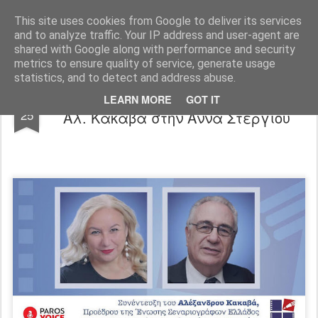
"Ερασιτέχνες Άνθρωποι"
This site uses cookies from Google to deliver its services
and to analyze traffic. Your IP address and user-agent are
Blog
Info
DreamCity
Φιλικά Sites
shared with Google along with performance and security
metrics to ensure quality of service, generate usage
statistics, and to detect and address abuse.
Συνέντευξη του Προέδρου της Ε.Σ.Ε
FEB
LEARN MORE
GOT IT
25
Αλ. Κακαβά στην Άννα Στεργίου