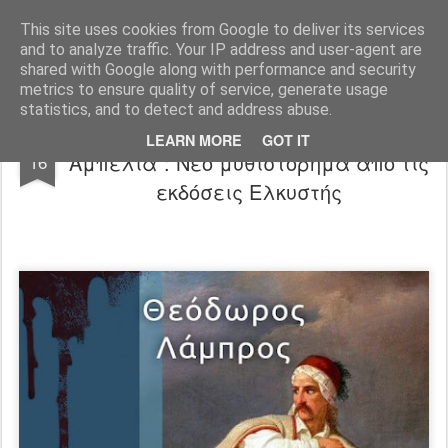
"Ερασιτέχνες Άνθρωποι"
This site uses cookies from Google to deliver its services
and to analyze traffic. Your IP address and user-agent are
Blog
Info
DreamCity
Φιλικά Sites
shared with Google along with performance and security
metrics to ensure quality of service, generate usage
statistics, and to detect and address abuse.
Θεόδωρος Λάμπρος - "Τα Ματωμένα
MAR
LEARN MORE
GOT IT
Αμπέλια": Νέο μυθιστόρημα από τις
16
εκδόσεις Ελκυστής